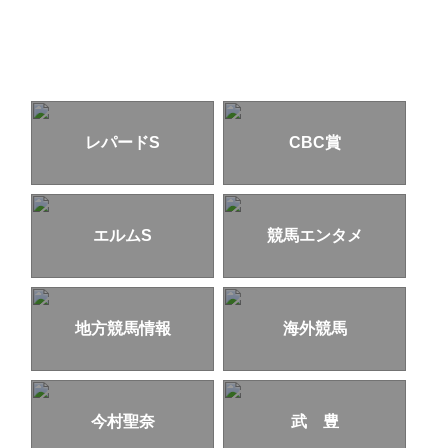
レパードS
CBC賞
エルムS
競馬エンタメ
地方競馬情報
海外競馬
今村聖奈
武 豊