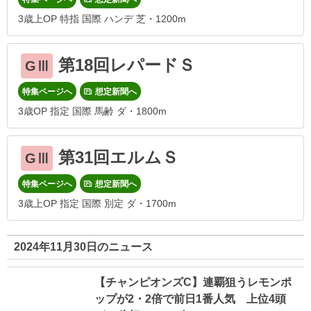
3歳上OP 特指 国際 ハンデ 芝・1200m
第18回レパードＳ
GⅢ
特集ページへ
想定新聞へ
3歳OP 指定 国際 馬齢 ダ・1800m
第31回エルムＳ
GⅢ
特集ページへ
想定新聞へ
3歳上OP 指定 国際 別定 ダ・1700m
2024年11月30日のニュース
【チャンピオンズC】連覇狙うレモンポ
ップが2・2倍で前日1番人気 上位4頭