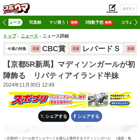
ログイン
初
ニュース
写真館
マジ買う！
3指数予想
コラム
有料
有料
トップ
ニュース
ニュース詳細
CBC賞
レパードＳ
今週の特集
GⅢ
GⅢ
GⅢ
【京都5R新馬】マディソンガールが初
陣飾る リバティアイランド半妹
2024年11月30日 12:49
シェアする
シェアする
＜京都5R＞ゴール前でショウヘイを捕らえ勝利するマディソンガール （撮影・亀