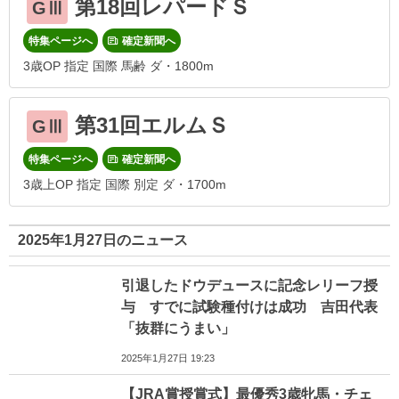
第18回レパードＳ
GⅢ
特集ページへ
確定新聞へ
3歳OP 指定 国際 馬齢 ダ・1800m
第31回エルムＳ
GⅢ
特集ページへ
確定新聞へ
3歳上OP 指定 国際 別定 ダ・1700m
2025年1月27日のニュース
引退したドウデュースに記念レリーフ授
与 すでに試験種付けは成功 吉田代表
「抜群にうまい」
2025年1月27日 19:23
【JRA賞授賞式】最優秀3歳牝馬・チェ