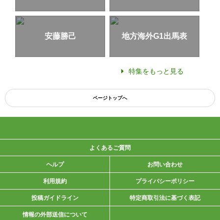
安藤勝己
地方海外G1出馬表
特集をもっと見る
ページトップへ
よくあるご質問
ヘルプ
お問い合わせ
利用規約
プライバシーポリシー
投稿ガイドライン
特定商取引法に基づく表記
情報の外部送信について