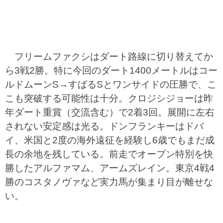
フリームファクシはダート路線に切り替えてか
ら3戦2勝。特に今回のダート1400メートルはコー
ルドムーンS→すばるSとワンサイドの圧勝で、こ
こも突破する可能性は十分。クロジシジョーは昨
年ダート重賞（交流含む）で2着3回。展開に左右
されない安定感は光る。ドンフランキーはドバ
イ、米国と2度の海外遠征を経験し6歳でもまだ成
長の余地を残している。前走でオープン特別を快
勝したアルファマム、アームズレイン。東京4戦4
勝のコスタノヴァなど実力馬が集まり目が離せな
い。