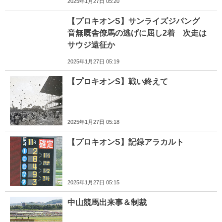
2025年1月27日 05:20
【プロキオンS】サンライズジパング
音無厩舎僚馬の逃げに屈し2着 次走は
サウジ遠征か
2025年1月27日 05:19
【プロキオンS】戦い終えて
2025年1月27日 05:18
【プロキオンS】記録アラカルト
2025年1月27日 05:15
中山競馬出来事＆制裁