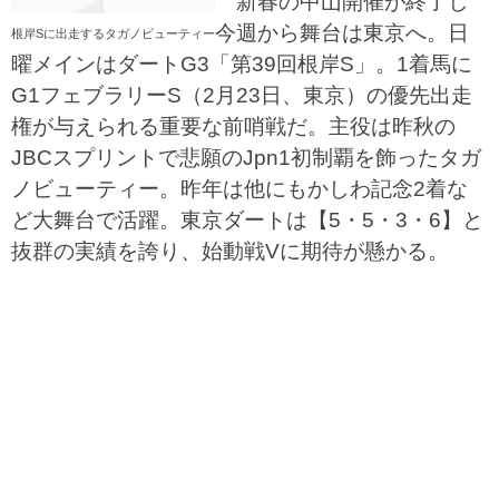
新春の中山開催が終了し
今週から舞台は東京へ。日
根岸Sに出走するタガノビューティー
曜メインはダートG3「第39回根岸S」。1着馬に
G1フェブラリーS（2月23日、東京）の優先出走
権が与えられる重要な前哨戦だ。主役は昨秋の
JBCスプリントで悲願のJpn1初制覇を飾ったタガ
ノビューティー。昨年は他にもかしわ記念2着な
ど大舞台で活躍。東京ダートは【5・5・3・6】と
抜群の実績を誇り、始動戦Vに期待が懸かる。