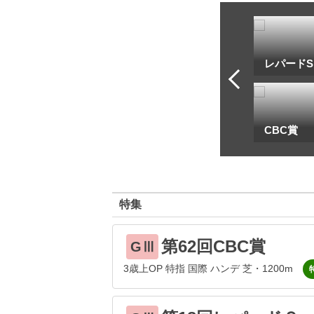
トフ・ルメール
安藤勝己
レパードS
一
地方海外G1出馬表
CBC賞
特集
第62回CBC賞
GⅢ
3歳上OP 特指 国際 ハンデ 芝・1200m