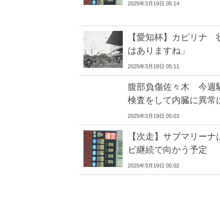
2025年3月19日 05:14
【愛知杯】カピリナ 
はありますね」
2025年3月19日 05:11
腹部負傷佐々木 今週
検査をして内臓に異常
2025年3月19日 05:03
【次走】サブマリーナ
ビ継続で向かう予定
2025年3月19日 05:02