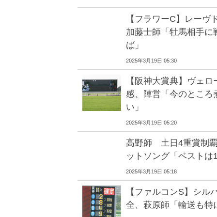
【フラワーC】レーヴ
加藤士師「牡馬相手に
ば」
2025年3月19日 05:30
【阪神大賞典】ヴェロ
感、陣営「今のところ
い」
2025年3月19日 05:20
高野師 土日4重賞制
ットソング「ベストは1
2025年3月19日 05:18
【ファルコンS】シル
全、萩原師「輸送も特