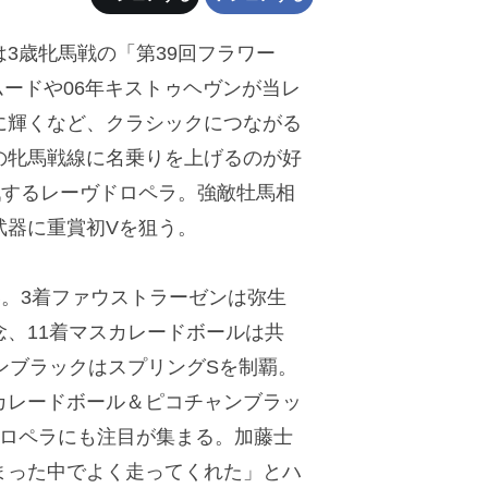
3歳牝馬戦の「第39回フラワー
ムードや06年キストゥヘヴンが当レ
に輝くなど、クラシックにつながる
の牝馬戦線に名乗りを上げるのが好
戦するレーヴドロペラ。強敵牡馬相
武器に重賞初Vを狙う。
。3着ファウストラーゼンは弥生
、11着マスカレードボールは共
ンブラックはスプリングSを制覇。
カレードボール＆ピコチャンブラッ
ドロペラにも注目が集まる。加藤士
まった中でよく走ってくれた」とハ