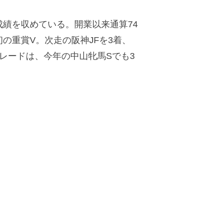
成績を収めている。開業以来通算74
初の重賞V。次走の阪神JFを3着、
レードは、今年の中山牝馬Sでも3