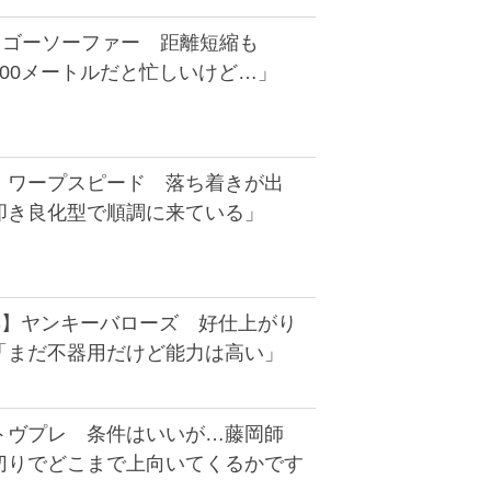
】ゴーソーファー 距離短縮も
600メートルだと忙しいけど…」
】ワープスピード 落ち着きが出
叩き良化型で順調に来ている」
S】ヤンキーバローズ 好仕上がり
「まだ不器用だけど能力は高い」
トヴプレ 条件はいいが…藤岡師
切りでどこまで上向いてくるかです