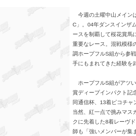
今週の土曜中山メインは
C」。04年ダンスインザ
ースを制覇して桜花賞馬
重要なレース。混戦模様
調ホープフルS組から参
手にもまれてきた経験を
ホープフルS組がアツい
賞ディープインパクト記念
同通信杯、13着ピコチャ
当然、紅一点で挑みマス
クに先着した8着レーヴ
師も「強いメンバーが集