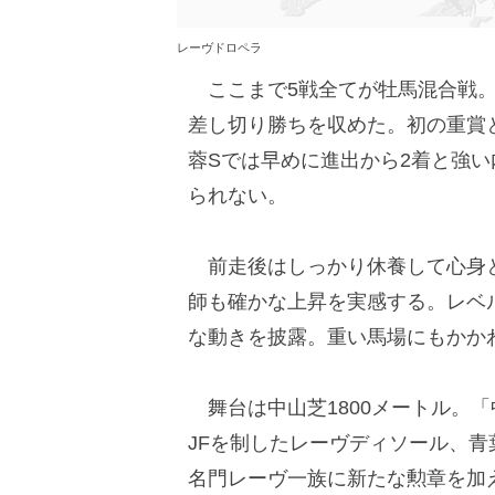
レーヴドロペラ
ここまで5戦全てが牡馬混合戦。
差し切り勝ちを収めた。初の重賞
蓉Sでは早めに進出から2着と強
られない。
前走後はしっかり休養して心身と
師も確かな上昇を実感する。レベ
な動きを披露。重い馬場にもかかわ
舞台は中山芝1800メートル。
JFを制したレーヴディソール、青
名門レーヴ一族に新たな勲章を加