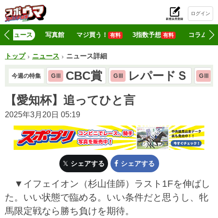
ログイン
初
ニュース
写真館
マジ買う！
3指数予想
コラム
有料
有料
トップ
ニュース
ニュース詳細
CBC賞
レパードＳ
今週の特集
GⅢ
GⅢ
GⅢ
【愛知杯】追ってひと言
2025年3月20日 05:19
シェアする
シェアする
▼イフェイオン（杉山佳師）ラスト1Fを伸ばし
た。いい状態で臨める。いい条件だと思うし、牝
馬限定戦なら勝ち負けを期待。