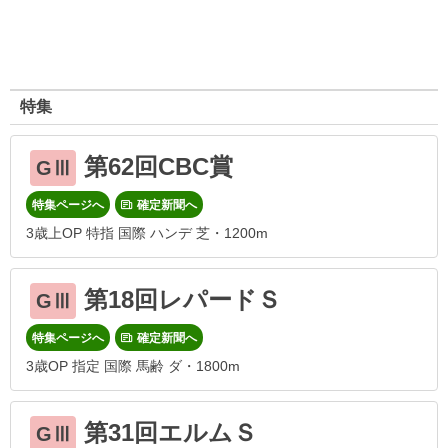
特集
第62回CBC賞
GⅢ
特集ページへ
確定新聞へ
3歳上OP 特指 国際 ハンデ 芝・1200m
第18回レパードＳ
GⅢ
特集ページへ
確定新聞へ
3歳OP 指定 国際 馬齢 ダ・1800m
第31回エルムＳ
GⅢ