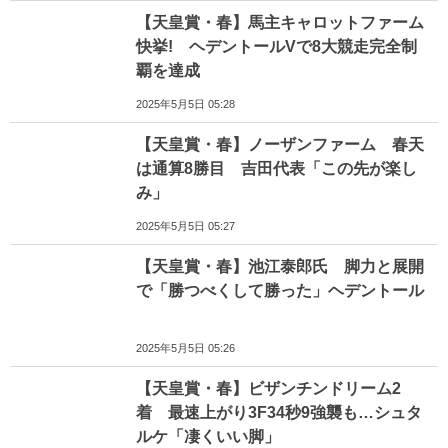
【天皇賞・春】馬主キャロットファーム
快挙! ヘデントールVで8大競走完全制
覇を達成
2025年5月5日 05:28
【天皇賞・春】ノーザンファーム 春天
は通算8勝目 吉田代表「この先が楽し
み」
2025年5月5日 05:27
【天皇賞・春】池江泰郎氏 脚力と展開
で「勝つべくして勝った」ヘデントール
2025年5月5日 05:26
【天皇賞・春】ビザンチンドリーム2
着 最速上がり3F34秒9強襲も…シュタ
ルケ「凄くいい脚」