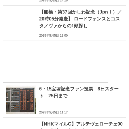
2025年5月5日 14:28
【船橋・第37回かしわ記念（JpnⅠ）／
20時05分発走】 ロードフォンスとコス
タノヴァからの1頭探し
2025年5月5日 12:00
6・15宝塚記念ファン投票 8日スター
ト 25日まで
2025年5月5日 11:17
【NHKマイルC】アルテヴェローチェ90