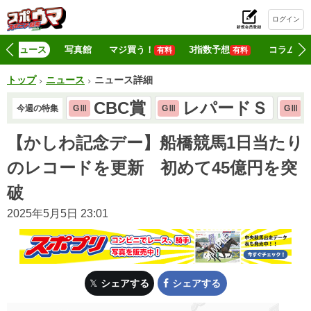
ログイン
初
ニュース
写真館
マジ買う！
3指数予想
コラム
有料
有料
トップ
ニュース
ニュース詳細
CBC賞
レパードＳ
今週の特集
GⅢ
GⅢ
GⅢ
【かしわ記念デー】船橋競馬1日当たり
のレコードを更新 初めて45億円を突
破
2025年5月5日 23:01
シェアする
シェアする