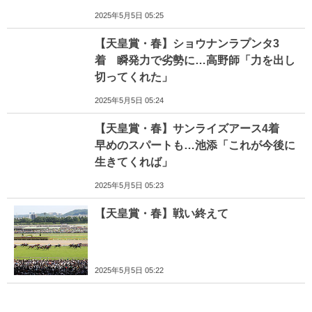
2025年5月5日 05:25
【天皇賞・春】ショウナンラプンタ3
着 瞬発力で劣勢に…高野師「力を出し
切ってくれた」
2025年5月5日 05:24
【天皇賞・春】サンライズアース4着
早めのスパートも…池添「これが今後に
生きてくれば」
2025年5月5日 05:23
【天皇賞・春】戦い終えて
2025年5月5日 05:22