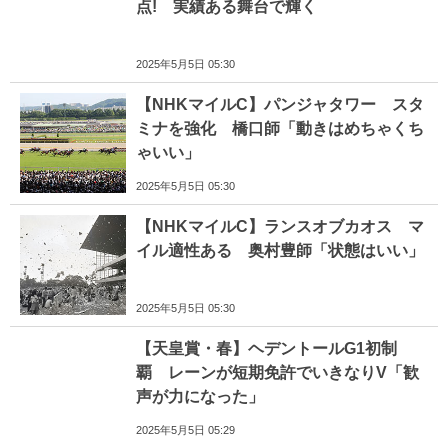
点! 実績ある舞台で輝く
2025年5月5日 05:30
【NHKマイルC】パンジャタワー スタ
ミナを強化 橋口師「動きはめちゃくち
ゃいい」
2025年5月5日 05:30
【NHKマイルC】ランスオブカオス マ
イル適性ある 奥村豊師「状態はいい」
2025年5月5日 05:30
【天皇賞・春】ヘデントールG1初制
覇 レーンが短期免許でいきなりV「歓
声が力になった」
2025年5月5日 05:29