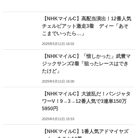
【NHKマイルC】高配当演出！12番人気
チェルビアット激走3着 ディー「あそ
こまでいったら…」
2025年5月11日 16:02
【NHKマイルC】「惜しかった」武豊マ
ジックサンズ2着「狙ったレースはでき
たけど」
2025年5月11日 16:00
【NHKマイルC】大波乱だ！パンジャタ
ワーV！9→3→12番人気で3連単150万
5950円
2025年5月11日 15:53
【NHKマイルC】1番人気アドマイヤズ