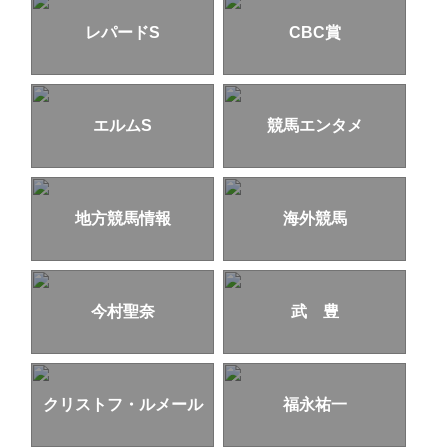
レパードS
CBC賞
エルムS
競馬エンタメ
地方競馬情報
海外競馬
今村聖奈
武 豊
クリストフ・ルメール
福永祐一