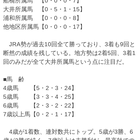
船橋所属馬 【0・0・0・7】
大井所属馬 【0・5・1・15】
浦和所属馬 【0・0・0・8】
他地区所属馬【0・0・0・17】
JRA勢が過去10回全て勝っており、3着も9回と
断然の成績を残している。地方勢は2着5回、3着1
回のみだが全て大井所属馬という点に注目だ。
■馬 齢
4歳馬 【5・2・3・24】
5歳馬 【3・3・4・25】
6歳馬 【2・3・2・22】
7歳以上馬【0・2・1・17】
4歳が1着数、連対数共にトップ。5歳が3勝、6