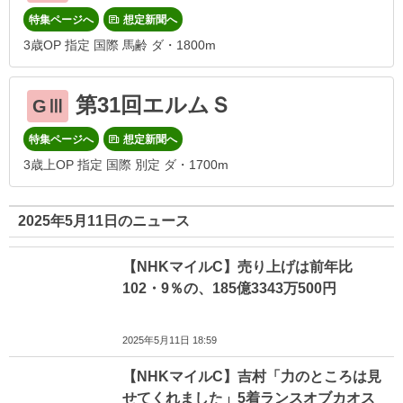
特集ページへ
想定新聞へ
3歳OP 指定 国際 馬齢 ダ・1800m
第31回エルムＳ
GⅢ
特集ページへ
想定新聞へ
3歳上OP 指定 国際 別定 ダ・1700m
2025年5月11日のニュース
【NHKマイルC】売り上げは前年比
102・9％の、185億3343万500円
2025年5月11日 18:59
【NHKマイルC】吉村「力のところは見
せてくれました」5着ランスオブカオス