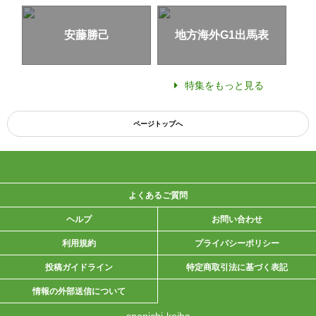
安藤勝己
地方海外G1出馬表
特集をもっと見る
ページトップへ
よくあるご質問
ヘルプ
お問い合わせ
利用規約
プライバシーポリシー
投稿ガイドライン
特定商取引法に基づく表記
情報の外部送信について
sponichi-keiba