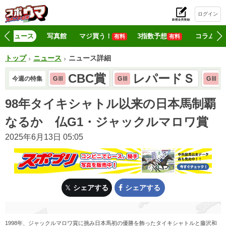
ログイン
初
ニュース
写真館
マジ買う！
3指数予想
コラム
有料
有料
トップ
ニュース
ニュース詳細
CBC賞
レパードＳ
今週の特集
GⅢ
GⅢ
GⅢ
98年タイキシャトル以来の日本馬制覇
なるか 仏G1・ジャックルマロワ賞
2025年6月13日 05:05
シェアする
シェアする
1998年、ジャックルマロワ賞に挑み日本馬初の優勝を飾ったタイキシャトルと藤沢和