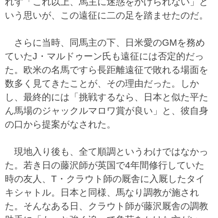
れず「これ以上、馬主に迷惑をかけられない」と
いう思いが、この遠征に二の足を踏ませたのだ。
さらに当時、同馬主の下、日米愛のGMを務め
ていたJ・マルドゥーン氏も遠征には否定的だっ
た。欧米の名馬ですら長距離遠征で敗れる場面を
数多く見てきたことが、その理由だった。しか
し、最終的には「挑戦するなら、日本と似た平た
ん馬場のジャックルマロワ賞が良い」と、彼自身
の口から提案がなされた。
現地入り後も、全て順調というわけではなかっ
た。若き日の藤沢師が英国で4年間修行していた
時の友人、T・クラウト師の厩舎に入厩したタイ
キシャトル。日本と同様、馬なり調教が施され
た。そんなある日、クラウト師が藤沢厩舎の調教