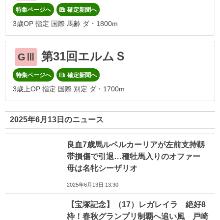
特集ページへ
確定新聞へ
3歳OP 指定 国際 馬齢 ダ・1800m
第31回エルムＳ
GⅢ
特集ページへ
確定新聞へ
3歳上OP 指定 国際 別定 ダ・1700m
2025年6月13日のニュース
良血7歳馬ルペルカーリアが左前支持靱
帯損傷で引退…種牡馬入りのオファー
母は名牝シーザリオ
2025年6月13日 13:30
【宝塚記念】（17）レガレイラ 絶好8
枠！春秋グランプリ制覇へ追い風 戸崎