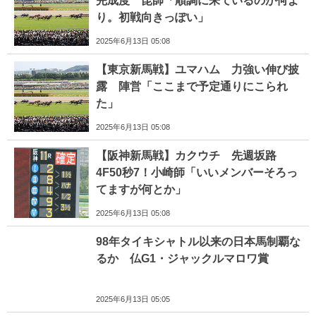
完成度 昆師「順調に来ているのが何よ
り。初戦向きっぽい」
2025年6月13日 05:08
【東京新馬戦】ユマハム 力強い伸び披
露 陣営「ここまで予定通りにこられ
た」
2025年6月13日 05:08
【阪神新馬戦】カクウチ 先週坂路
4F50秒7！小崎師「いいメンバーそろっ
てますが何とか」
2025年6月13日 05:08
98年タイキシャトル以来の日本馬制覇な
るか 仏G1・ジャックルマロワ賞
2025年6月13日 05:05