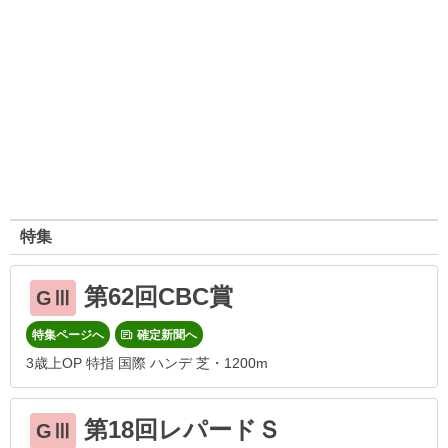
特集
第62回CBC賞
GⅢ
特集ページへ
確定新聞へ
3歳上OP 特指 国際 ハンデ 芝・1200m
第18回レパードＳ
GⅢ