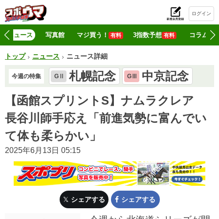
ログイン
初
ニュース
写真館
マジ買う！
3指数予想
コラム
有料
有料
トップ
ニュース
ニュース詳細
札幌記念
中京記念
今週の特集
GⅡ
GⅢ
【函館スプリントS】ナムラクレア
長谷川師手応え「前進気勢に富んでい
て体も柔らかい」
2025年6月13日 05:15
シェアする
シェアする