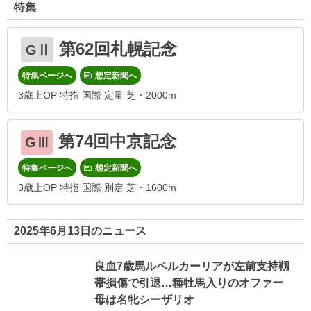
特集
第62回札幌記念
GⅡ
特集ページへ
想定新聞へ
3歳上OP 特指 国際 定量 芝・2000m
第74回中京記念
GⅢ
特集ページへ
想定新聞へ
3歳上OP 特指 国際 別定 芝・1600m
2025年6月13日のニュース
良血7歳馬ルペルカーリアが左前支持靱
帯損傷で引退…種牡馬入りのオファー
母は名牝シーザリオ