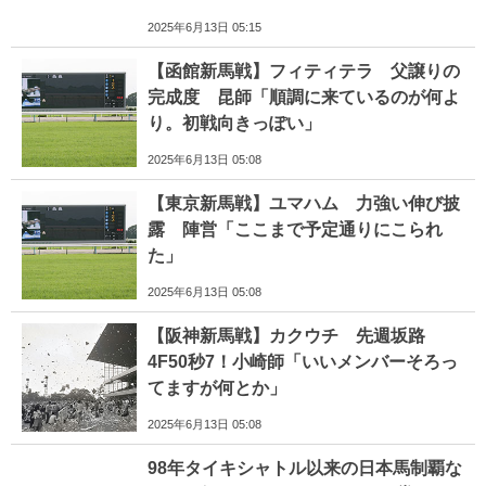
2025年6月13日 05:15
【函館新馬戦】フィティテラ 父譲りの
完成度 昆師「順調に来ているのが何よ
り。初戦向きっぽい」
2025年6月13日 05:08
【東京新馬戦】ユマハム 力強い伸び披
露 陣営「ここまで予定通りにこられ
た」
2025年6月13日 05:08
【阪神新馬戦】カクウチ 先週坂路
4F50秒7！小崎師「いいメンバーそろっ
てますが何とか」
2025年6月13日 05:08
98年タイキシャトル以来の日本馬制覇な