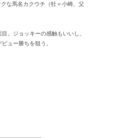
ークな馬名カクウチ（牡＝小崎、父
。
面目。ジョッキーの感触もいいし、
デビュー勝ちを狙う。