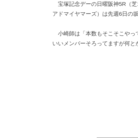
宝塚記念デーの日曜阪神5R（芝
アドマイヤマーズ）は先週6日の坂
小崎師は「本数もそこそこやって
いいメンバーそろってますが何と