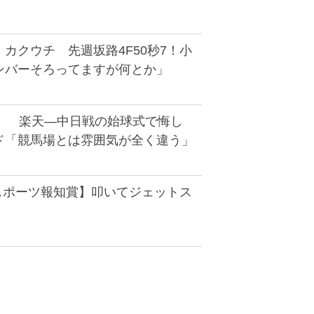
カクウチ 先週坂路4F50秒7！小
ンバーそろってますが何とか」
…」 楽天―中日戦の始球式で悔し
ド「競馬場とは雰囲気が全く違う」
・スポーツ報知賞】叩いてジェットス