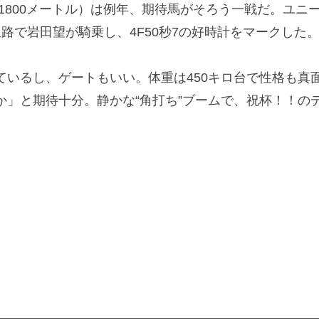
1800メートル）は例年、期待馬がそろう一戦だ。ユニ
路で岩田望が騎乗し、4F50秒7の好時計をマークした
いるし、ゲートもいい。体重は450キロ台で性格も真
か」と期待十分。静かな“角打ち”ブームで、祝杯！！の