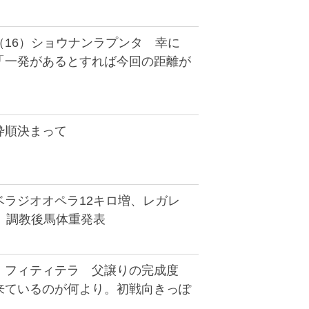
（16）ショウナンラプンタ 幸に
「一発があるとすれば今回の距離が
枠順決まって
ベラジオオペラ12キロ増、レガレ
 調教後馬体重発表
】フィティテラ 父譲りの完成度
来ているのが何より。初戦向きっぽ