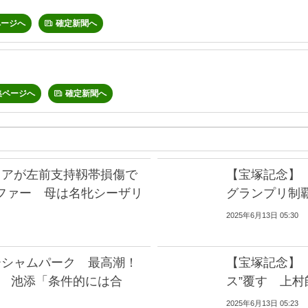
ページへ
確定新聞へ
集ページへ
確定新聞へ
リアが左前支持靱帯損傷で
【宝塚記念】（
ファー 母は名牝シーザリ
グランプリ制
2025年6月13日 05:30
ーシャムパーク 最高潮！
【宝塚記念】
果 池添「条件的には合
ス”覆す 上
2025年6月13日 05:23