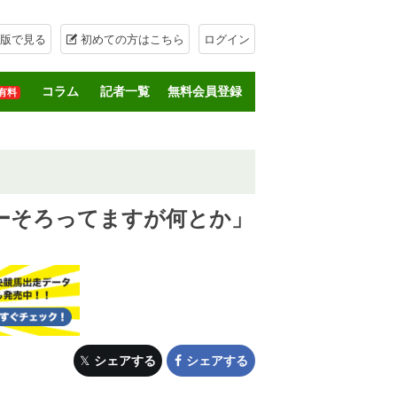
版で見る
初めての方はこちら
ログイン
コラム
記者一覧
無料会員登録
有料
バーそろってますが何とか」
シェアする
シェアする