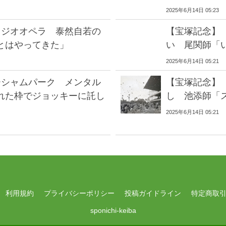
2025年6月14日 05:23
ラジオオペラ 泰然自若の
【宝塚記念】
とはやってきた」
い 尾関師「
2025年6月14日 05:21
ーシャムパーク メンタル
【宝塚記念】
れた枠でジョッキーに託し
し 池添師「
2025年6月14日 05:21
利用規約
プライバシーポリシー
投稿ガイドライン
特定商取
sponichi-keiba