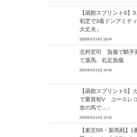
【函館スプリントS】
初芝で3着ドンアミテ
大丈夫」
2025年6月14日 18:44
北村宏司 負傷で騎手
て落馬、右足負傷
2025年6月14日 16:40
【函館スプリントS】
で重賞初V コースレ
舎の馬で…」
2025年6月14日 15:35
【東京5R・新馬戦】1