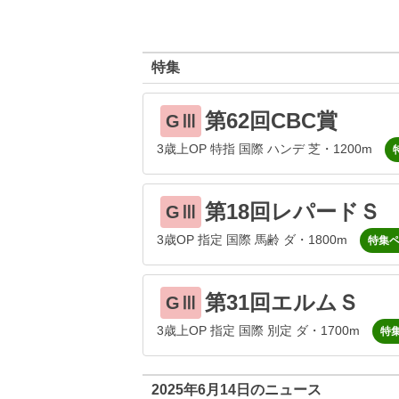
特集
第62回CBC賞
GⅢ
3歳上OP 特指 国際 ハンデ 芝・1200m
第18回レパードＳ
GⅢ
3歳OP 指定 国際 馬齢 ダ・1800m
特集
第31回エルムＳ
GⅢ
3歳上OP 指定 国際 別定 ダ・1700m
特
2025年6月14日のニュース