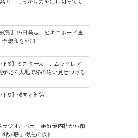
 高田「しっかり力を出し切ってく
冠賞】15日発走 ビキニボーイ重
 予想印を公開
ントS】ミスターX ナムラクレア
馬が北の大地で格の違い見せつける
ントS】傾向と対策
ベラジオオペラ 絶好最内枠から雨
「4戦4勝」得意の阪神