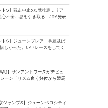
ントS】競走中止の3歳牝馬ミリア
性心不全…息を引き取る JRA発表
ントS】ジューンブレア 鼻差及ば
「惜しかった。いいレースをしてく
新馬戦】サンアントワーヌがデビュ
のレーン「リズム良く好位から競馬
東京ジャンプS】ジューンベロシティ