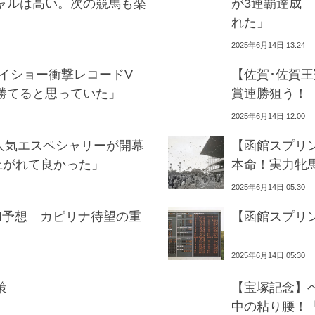
ャルは高い。次の競馬も楽
が3連覇達成
れた」
2025年6月14日 13:24
カイショー衝撃レコードV
【佐賀･佐賀王
勝てると思っていた」
賞連勝狙う！
2025年6月14日 12:00
人気エスペシャリーが開幕
【函館スプリ
上がれて良かった」
本命！実力牝
2025年6月14日 05:30
I予想 カピリナ待望の重
【函館スプリ
2025年6月14日 05:30
策
【宝塚記念】
中の粘り腰！