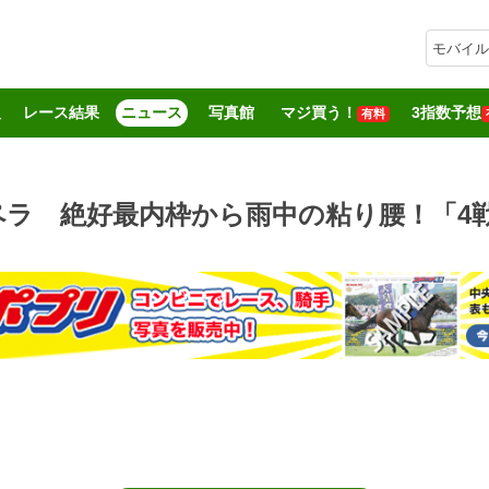
モバイル
報
レース結果
ニュース
写真館
マジ買う！
3指数予想
有料
ラ 絶好最内枠から雨中の粘り腰！「4