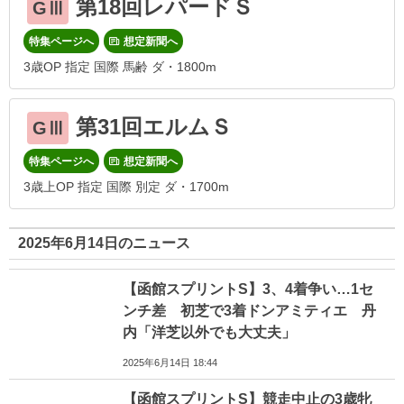
第18回レパードＳ
GⅢ
特集ページへ
想定新聞へ
3歳OP 指定 国際 馬齢 ダ・1800m
第31回エルムＳ
GⅢ
特集ページへ
想定新聞へ
3歳上OP 指定 国際 別定 ダ・1700m
2025年6月14日のニュース
【函館スプリントS】3、4着争い…1セ
ンチ差 初芝で3着ドンアミティエ 丹
内「洋芝以外でも大丈夫」
2025年6月14日 18:44
【函館スプリントS】競走中止の3歳牝