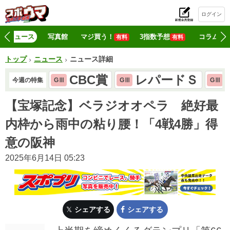
ログイン
初
ニュース
写真館
マジ買う！
3指数予想
コラム
有料
有料
トップ
ニュース
ニュース詳細
CBC賞
レパードＳ
今週の特集
GⅢ
GⅢ
GⅢ
【宝塚記念】ベラジオオペラ 絶好最
内枠から雨中の粘り腰！「4戦4勝」得
意の阪神
2025年6月14日 05:23
シェアする
シェアする