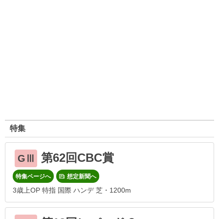
特集
第62回CBC賞
GⅢ
特集ページへ
想定新聞へ
3歳上OP 特指 国際 ハンデ 芝・1200m