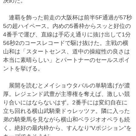
決めた。
連覇を飾った前走の大阪杯は前半5F通過が57秒
5の超ハイペース。内めの5番枠からスッと好位の
4番手で運び、直線は手応え通りに抜け出して1分
56秒2のコースレコードで駆け抜けた。主戦の横
山和は「スタートセンス、道中の操縦性の良さは
本当に素晴らしい」とパートナーのセールスポイ
ントを挙げる。
展開を読むとメイショウタバルの単騎逃げが濃
厚。レジェンド武豊が主導権を奪えば、激しい競
り合いにはならないはず。2番手には変幻自在に
立ち回れる横山武騎乗ドゥレッツァ。隣に入った
弟の騎乗馬を見ながら横山和ベラジオオペラも続
く。絶好の最内枠から、すんなり“Vポジション”を