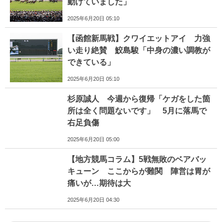
動けていました」
2025年6月20日 05:10
【函館新馬戦】クワイエットアイ 力強
い走り絶賛 鮫島駿「中身の濃い調教が
できている」
2025年6月20日 05:10
杉原誠人 今週から復帰「ケガをした箇
所は全く問題ないです」 5月に落馬で
右足負傷
2025年6月20日 05:00
【地方競馬コラム】5戦無敗のベアバッ
キューン ここからが難関 陣営は胃が
痛いが…期待は大
2025年6月20日 04:30