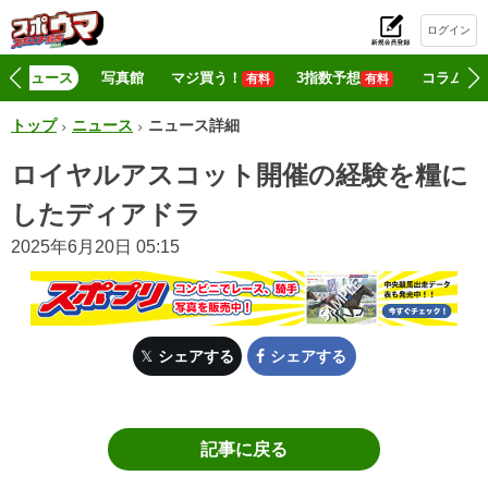
ログイン
初
ニュース
写真館
マジ買う！
3指数予想
コラム
有料
有料
トップ
ニュース
ニュース詳細
ロイヤルアスコット開催の経験を糧に
したディアドラ
2025年6月20日 05:15
シェアする
シェアする
記事に戻る