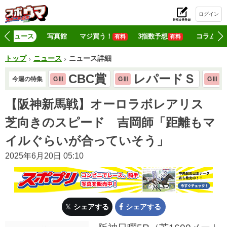
ログイン
初
ニュース
写真館
マジ買う！
3指数予想
コラム
有料
有料
トップ
ニュース
ニュース詳細
CBC賞
レパードＳ
今週の特集
GⅢ
GⅢ
GⅢ
【阪神新馬戦】オーロラボレアリス
芝向きのスピード 吉岡師「距離もマ
イルぐらいが合っていそう」
2025年6月20日 05:10
シェアする
シェアする