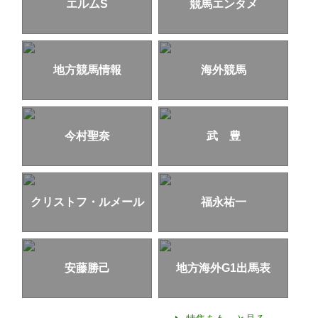
エルムS
競馬エンタメ
地方競馬情報
海外競馬
今村聖奈
武 豊
クリストフ・ルメール
福永祐一
安藤勝己
地方海外G1出馬表