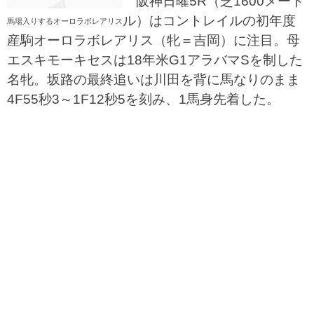
阪神日曜5R（芝1600メート
ル）はコントレイルの初年度
馬場入りするオーロラボレアリス
産駒オーロラボレアリス（牝＝吉岡）に注目。母
エスキモーキセスは18年米G1アラバマSを制した
名牝。坂路の最終追いは川田を背に馬なりのまま
4F55秒3～1F12秒5を刻み、1馬身先着した。