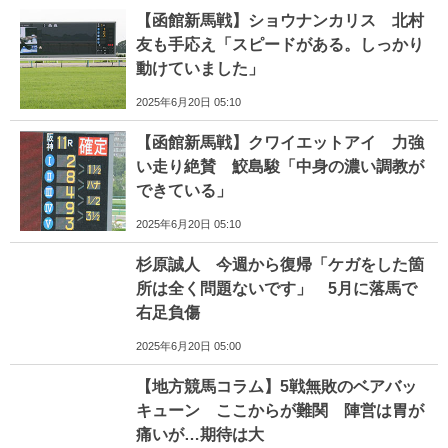
【函館新馬戦】ショウナンカリス 北村
友も手応え「スピードがある。しっかり
動けていました」
2025年6月20日 05:10
【函館新馬戦】クワイエットアイ 力強
い走り絶賛 鮫島駿「中身の濃い調教が
できている」
2025年6月20日 05:10
杉原誠人 今週から復帰「ケガをした箇
所は全く問題ないです」 5月に落馬で
右足負傷
2025年6月20日 05:00
【地方競馬コラム】5戦無敗のベアバッ
キューン ここからが難関 陣営は胃が
痛いが…期待は大