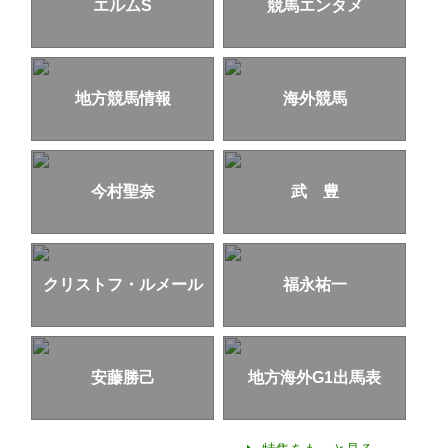
エルムS
競馬エンタメ
地方競馬情報
海外競馬
今村聖奈
武 豊
クリストフ・ルメール
福永祐一
安藤勝己
地方海外G1出馬表