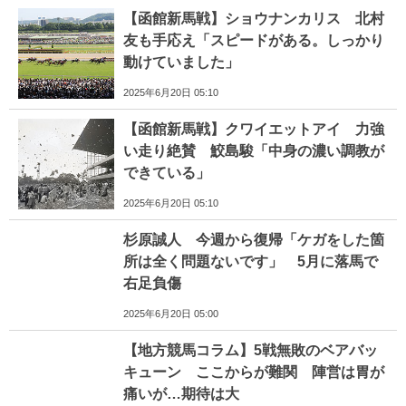
【函館新馬戦】ショウナンカリス 北村
友も手応え「スピードがある。しっかり
動けていました」
2025年6月20日 05:10
【函館新馬戦】クワイエットアイ 力強
い走り絶賛 鮫島駿「中身の濃い調教が
できている」
2025年6月20日 05:10
杉原誠人 今週から復帰「ケガをした箇
所は全く問題ないです」 5月に落馬で
右足負傷
2025年6月20日 05:00
【地方競馬コラム】5戦無敗のベアバッ
キューン ここからが難関 陣営は胃が
痛いが…期待は大