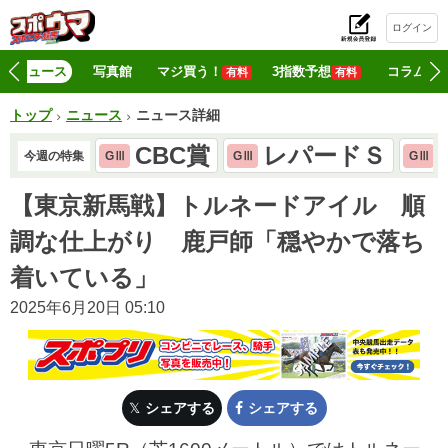
ログイン
初
ニュース
写真館
マジ買う！
3指数予想
コラム
有料
有料
トップ
ニュース
ニュース詳細
CBC賞
レパードＳ
今週の特集
GⅢ
GⅢ
GⅢ
【東京新馬戦】トルネードアイル 順
調な仕上がり 鹿戸師「穏やかで落ち
着いている」
2025年6月20日 05:10
シェアする
シェアする