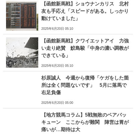
【函館新馬戦】ショウナンカリス 北村
友も手応え「スピードがある。しっかり
動けていました」
2025年6月20日 05:10
【函館新馬戦】クワイエットアイ 力強
い走り絶賛 鮫島駿「中身の濃い調教が
できている」
2025年6月20日 05:10
杉原誠人 今週から復帰「ケガをした箇
所は全く問題ないです」 5月に落馬で
右足負傷
2025年6月20日 05:00
【地方競馬コラム】5戦無敗のベアバッ
キューン ここからが難関 陣営は胃が
痛いが…期待は大