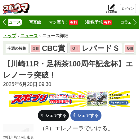
ログイン
初
ニュース
写真館
マジ買う！
3指数予想
コラム
有料
有料
トップ
ニュース
ニュース詳細
CBC賞
レパードＳ
今週の特集
GⅢ
GⅢ
GⅢ
【川崎11R・足柄茶100周年記念杯】エ
レノーラ突破！
2025年6月20日 09:30
シェアする
シェアする
（8）エレノーラでいける。
20日川崎11R出走表