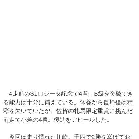
4走前のS1ロジータ記念で4着。B級を突破でき
る能力は十分に備えている。休養から復帰後は精
彩を欠いていたが、佐賀の牝馬限定重賞に挑んだ
前走で小差の4着。復調をアピールした。
今回は走り慣れた川崎。千四で2勝を挙げてお