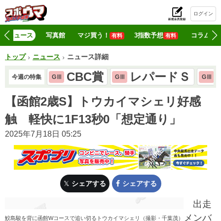
ログイン
初
ニュース
写真館
マジ買う！
3指数予想
コラム
有料
有料
トップ
ニュース
ニュース詳細
CBC賞
レパードＳ
今週の特集
GⅢ
GⅢ
GⅢ
【函館2歳S】トウカイマシェリ好感
触 軽快に1F13秒0「想定通り」
2025年7月18日 05:25
シェアする
シェアする
出走
メンバ
鮫島駿を背に函館Wコースで追い切るトウカイマシェリ（撮影・千葉茂）