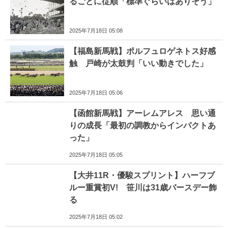
るごとに従順「標準ぐらいはありそう」
2025年7月18日 05:08
【福島新馬戦】ポルフュロゲネトス好感
触 戸崎が太鼓判「いい動きでした」
2025年7月18日 05:06
【函館新馬戦】アーレムアレス 思い通
りの成長「最初の調教からインパクトあ
った」
2025年7月18日 05:05
【大井11R・優駿スプリント】ハーフブ
ルー重賞初V! 笹川は31歳バースデー飾
る
2025年7月18日 05:02