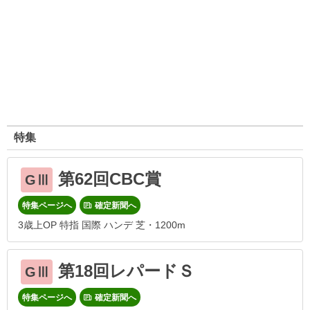
特集
第62回CBC賞
GⅢ
特集ページへ
確定新聞へ
3歳上OP 特指 国際 ハンデ 芝・1200m
第18回レパードＳ
GⅢ
特集ページへ
確定新聞へ