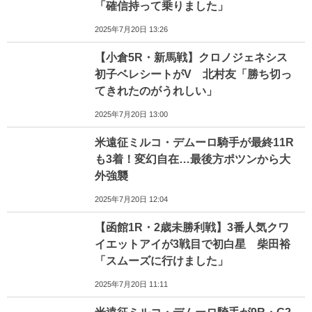
「確信持って乗りました」
2025年7月20日 13:26
【小倉5R・新馬戦】クロノジェネシス
初子ベレシートがV 北村友「勝ち切っ
てきれたのがうれしい」
2025年7月20日 13:00
米遠征ミルコ・デムーロ騎手が最終11R
も3着！変幻自在…最後方ポツンから大
外強襲
2025年7月20日 12:04
【函館1R・2歳未勝利戦】3番人気クワ
イエットアイが3戦目で初白星 柴田裕
「スムーズに行けました」
2025年7月20日 11:11