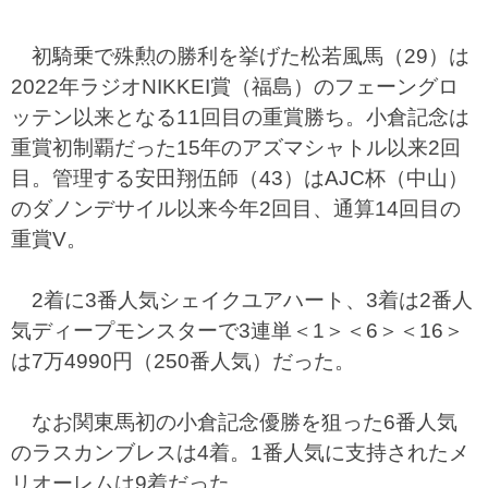
初騎乗で殊勲の勝利を挙げた松若風馬（29）は
2022年ラジオNIKKEI賞（福島）のフェーングロ
ッテン以来となる11回目の重賞勝ち。小倉記念は
重賞初制覇だった15年のアズマシャトル以来2回
目。管理する安田翔伍師（43）はAJC杯（中山）
のダノンデサイル以来今年2回目、通算14回目の
重賞V。
2着に3番人気シェイクユアハート、3着は2番人
気ディープモンスターで3連単＜1＞＜6＞＜16＞
は7万4990円（250番人気）だった。
なお関東馬初の小倉記念優勝を狙った6番人気
のラスカンブレスは4着。1番人気に支持されたメ
リオーレムは9着だった。