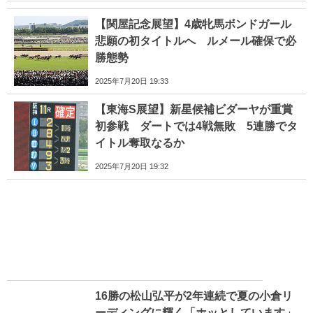
【関屋記念展望】4歳牝馬ボンドガール
悲願の初タイトルへ ルメール確保で必
勝態勢
2025年7月20日 19:33
【東海S展望】新星候補ビダーヤが重賞
初参戦 ダートでは4戦無敗 5連勝でタ
イトル奪取なるか
2025年7月20日 19:32
16勝の松山弘平が2年連続で夏の小倉リ
ーディングに輝く「ホッとしています」