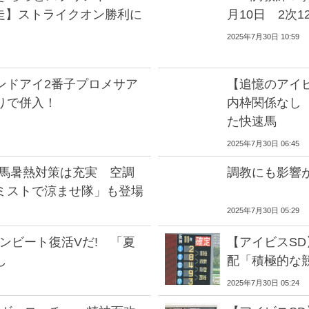
発走】ストライクオン勝利に
月10日 2次1
2025年7月30日 10:59
ンドアイ2番子プロメサア
【追憶のアイ
りで併入！
内枠関係なし
た快速馬
2025年7月30日 06:45
競馬暑熱対策は充実 空調
調教にも影響
ミストで涼ませ隊」も登場
2025年7月30日 05:29
ンビート復活Vだ! 「夏
【アイビスS
し
配「積極的な
2025年7月30日 05:24