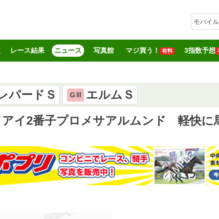
モバイル
報
レース結果
ニュース
写真館
マジ買う！
3指数予想
有料
レパードＳ
エルムＳ
GⅢ
ドアイ2番子プロメサアルムンド 軽快に