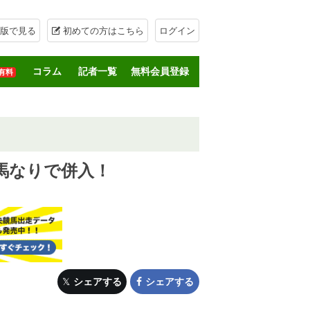
版で見る
初めての方はこちら
ログイン
コラム
記者一覧
無料会員登録
有料
馬なりで併入！
シェアする
シェアする