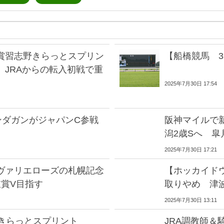
賞習志野きらっとスプリン
【船橋競馬 
 JRAからの転入初戦で重
2025年7月30日 17:54
ンダガンがジャパンC参戦
阪神マイルで
潟2歳Sへ 
2025年7月30日 17:21
ヴァリエローズの札幌記念
【ホッカイド
重賞V目指す
取りやめ 津
2025年7月30日 13:11
野きらっとスプリント
JRA調教師＆