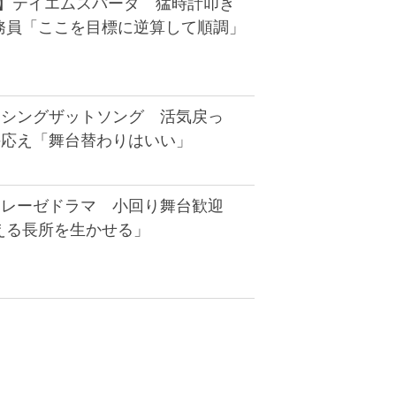
D】テイエムスパーダ 猛時計叩き
務員「ここを目標に逆算して順調」
】シングザットソング 活気戻っ
手応え「舞台替わりはいい」
】レーゼドラマ 小回り舞台歓迎
える長所を生かせる」