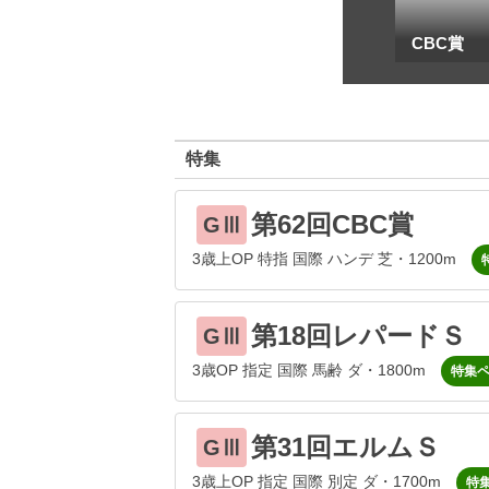
一
地方海外G1出馬表
CBC賞
特集
第62回CBC賞
GⅢ
3歳上OP 特指 国際 ハンデ 芝・1200m
第18回レパードＳ
GⅢ
3歳OP 指定 国際 馬齢 ダ・1800m
特集
第31回エルムＳ
GⅢ
3歳上OP 指定 国際 別定 ダ・1700m
特