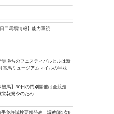
3日目馬場情報】能力重視
新馬勝ちのフェスティバルヒルは新
皐月賞馬ミュージアムマイルの半妹
ウ競馬】30日の門別開催は全競走
波警報発令のため
騎手免許試験要領発表 調教師1次9