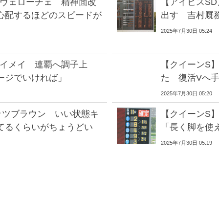
ロヴェローチェ 精神面改
【アイビスS
心配するほどのスピードが
出す 吉村厩
2025年7月30日 05:24
メイメイ 連覇へ調子上
【クイーンS
ージでいければ」
た 復活Vへ
2025年7月30日 05:20
ッツブラウン いい状態キ
【クイーンS
てるくらいがちょうどい
「長く脚を使
2025年7月30日 05:19