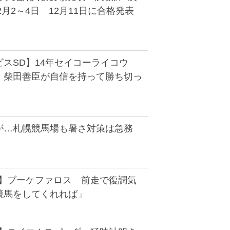
2月2～4日 12月11日に合格発表
ビスSD】14年セイコーライコウ
 柴田善臣が自信を持って勝ち切っ
が…札幌競馬場も暑さ対策は急務
D】ブーケファロス 前走で復調気
競馬をしてくれれば」