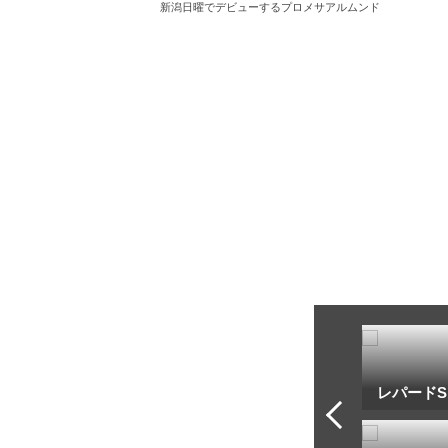
新潟日曜でデビューするプロメサアルムンド
トフ・ルメール
安藤勝己
レパードS