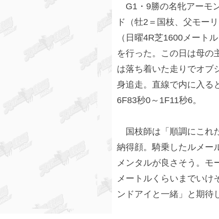
G1・9勝の名牝アーモ
ド（牡2＝国枝、父モーリ
（日曜4R芝1600メー
を行った。この日は母の
は落ち着いた走りでオブシ
身追走。直線で内に入る
6F83秒0～1F11秒6。
国枝師は「順調にこれた
納得顔。騎乗したルメー
メンタルが良さそう。モー
メートルくらいまでいけ
ンドアイと一緒」と期待