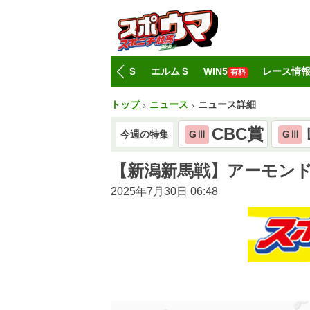
トップ
CBC賞
レパードＳ
エルムＳ
WIN5
レース情
有料
トップ
ニュース
ニュース詳細
CBC賞
今週の特集
GⅢ
GⅢ
【新潟新馬戦】アーモン
2025年7月30日 06:48