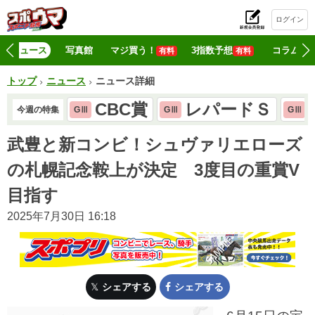
ログイン
初
ニュース
写真館
マジ買う！
3指数予想
コラム
有料
有料
トップ
ニュース
ニュース詳細
CBC賞
レパードＳ
今週の特集
GⅢ
GⅢ
GⅢ
武豊と新コンビ！シュヴァリエローズ
の札幌記念鞍上が決定 3度目の重賞V
目指す
2025年7月30日 16:18
シェアする
シェアする