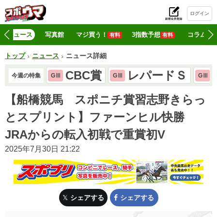
ログイン
初
ニュース
写真館
マジ買う！
3指数予想
コラム
有料
有料
トップ
ニュース
ニュース詳細
CBC賞
レパードＳ
今週の特集
GⅢ
GⅢ
GⅢ
【船橋競馬 スポニチ賞習志野きらっ
とスプリント】ファーンヒル快勝
JRAからの転入初戦で重賞初V
2025年7月30日 21:22
シェアする
シェアする