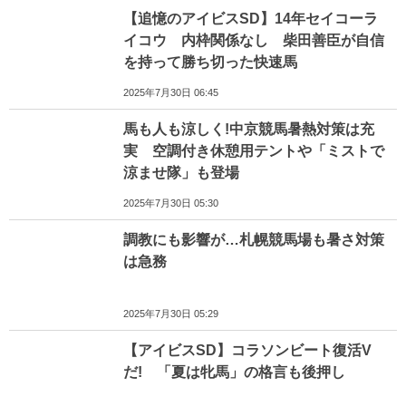
【追憶のアイビスSD】14年セイコーラ
イコウ 内枠関係なし 柴田善臣が自信
を持って勝ち切った快速馬
2025年7月30日 06:45
馬も人も涼しく!中京競馬暑熱対策は充
実 空調付き休憩用テントや「ミストで
涼ませ隊」も登場
2025年7月30日 05:30
調教にも影響が…札幌競馬場も暑さ対策
は急務
2025年7月30日 05:29
【アイビスSD】コラソンビート復活V
だ! 「夏は牝馬」の格言も後押し