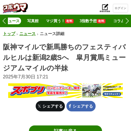
ログイン
初
ニュース
写真館
マジ買う！
3指数予想
コラム
有料
有料
トップ
ニュース
ニュース詳細
阪神マイルで新馬勝ちのフェスティバ
ルヒルは新潟2歳Sへ 皐月賞馬ミュー
ジアムマイルの半妹
2025年7月30日 17:21
シェアする
シェアする