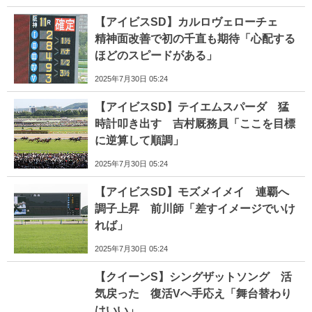
【アイビスSD】カルロヴェローチェ
精神面改善で初の千直も期待「心配する
ほどのスピードがある」
2025年7月30日 05:24
【アイビスSD】テイエムスパーダ 猛
時計叩き出す 吉村厩務員「ここを目標
に逆算して順調」
2025年7月30日 05:24
【アイビスSD】モズメイメイ 連覇へ
調子上昇 前川師「差すイメージでいけ
れば」
2025年7月30日 05:24
【クイーンS】シングザットソング 活
気戻った 復活Vへ手応え「舞台替わり
はいい」