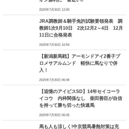
2025年7月30日 12:00
JRA調教師＆騎手免許試験要領発表 調
教師1次9月10日 2次12月2～4日 12月
11日に合格発表
2025年7月30日 10:59
【新潟新馬戦】アーモンドアイ2番子プ
ロメサアルムンド 軽快に馬なりで併
入！
2025年7月30日 06:48
【追憶のアイビスSD】14年セイコーラ
イコウ 内枠関係なし 柴田善臣が自信
を持って勝ち切った快速馬
2025年7月30日 06:45
馬も人も涼しく!中京競馬暑熱対策は充