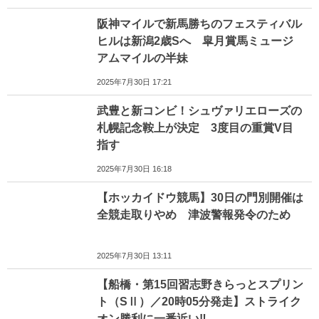
阪神マイルで新馬勝ちのフェスティバル
ヒルは新潟2歳Sへ 皐月賞馬ミュージ
アムマイルの半妹
2025年7月30日 17:21
武豊と新コンビ！シュヴァリエローズの
札幌記念鞍上が決定 3度目の重賞V目
指す
2025年7月30日 16:18
【ホッカイドウ競馬】30日の門別開催は
全競走取りやめ 津波警報発令のため
2025年7月30日 13:11
【船橋・第15回習志野きらっとスプリン
ト（SⅡ）／20時05分発走】ストライク
オン勝利に一番近い‼