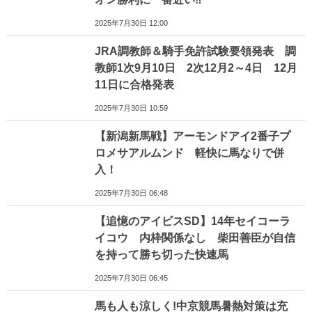
2025年7月30日 12:00
JRA調教師＆騎手免許試験要領発表 調
教師1次9月10日 2次12月2～4日 12月
11日に合格発表
2025年7月30日 10:59
【新潟新馬戦】アーモンドアイ2番子プ
ロメサアルムンド 軽快に馬なりで併
入！
2025年7月30日 06:48
【追憶のアイビスSD】14年セイコーラ
イコウ 内枠関係なし 柴田善臣が自信
を持って勝ち切った快速馬
2025年7月30日 06:45
馬も人も涼しく!中京競馬暑熱対策は充