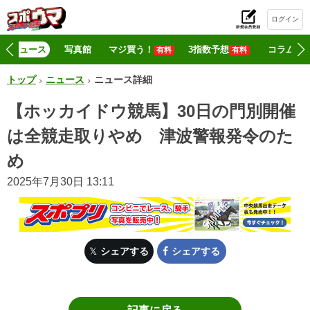
ログイン
初
ニュース
写真館
マジ買う！
3指数予想
コラム
有料
有料
トップ
ニュース
ニュース詳細
【ホッカイドウ競馬】30日の門別開催
は全競走取りやめ 津波警報発令のた
め
2025年7月30日 13:11
シェアする
シェアする