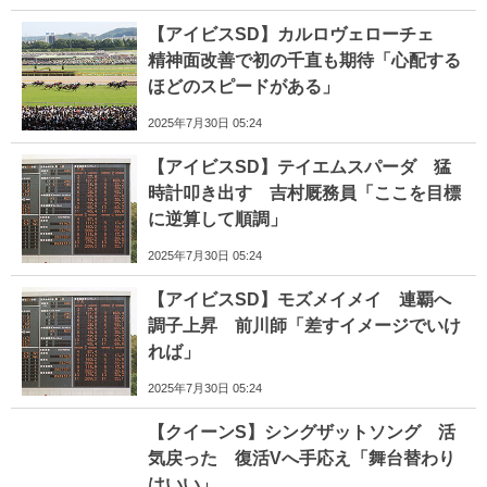
【アイビスSD】カルロヴェローチェ
精神面改善で初の千直も期待「心配する
ほどのスピードがある」
2025年7月30日 05:24
【アイビスSD】テイエムスパーダ 猛
時計叩き出す 吉村厩務員「ここを目標
に逆算して順調」
2025年7月30日 05:24
【アイビスSD】モズメイメイ 連覇へ
調子上昇 前川師「差すイメージでいけ
れば」
2025年7月30日 05:24
【クイーンS】シングザットソング 活
気戻った 復活Vへ手応え「舞台替わり
はいい」