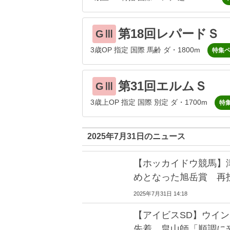
第18回レパードＳ
GⅢ
3歳OP 指定 国際 馬齢 ダ・1800m
特集
第31回エルムＳ
GⅢ
3歳上OP 指定 国際 別定 ダ・1700m
特
2025年7月31日のニュース
【ホッカイドウ競馬】
めとなった旭岳賞 再
2025年7月31日 14:18
【アイビスSD】ウイ
先着 畠山師「順調に