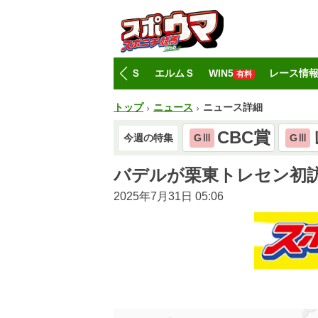
トップ
CBC賞
レパードＳ
エルムＳ
WIN5
レース情
有料
トップ
ニュース
ニュース詳細
CBC賞
今週の特集
GⅢ
GⅢ
バデルが栗東トレセン初訪
2025年7月31日 05:06