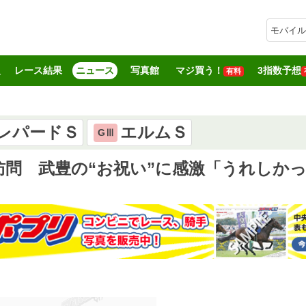
モバイル
報
レース結果
ニュース
写真館
マジ買う！
3指数予想
有料
レパードＳ
エルムＳ
GⅢ
問 武豊の“お祝い”に感激「うれしか