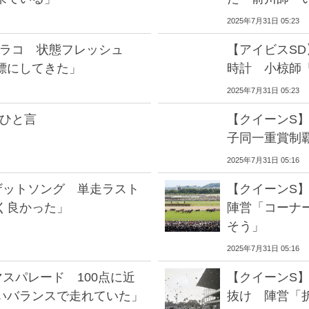
2025年7月31日 05:23
シラコ 状態フレッシュ
【アイビスS
標にしてきた」
時計 小椋師
2025年7月31日 05:23
てひと言
【クイーンS
子同一重賞制覇
2025年7月31日 05:16
ザットソング 単走ラスト
【クイーンS
く良かった」
陣営「コーナ
そう」
2025年7月31日 05:16
スパレード 100点に近
【クイーンS
いバランスで走れていた」
抜け 陣営「