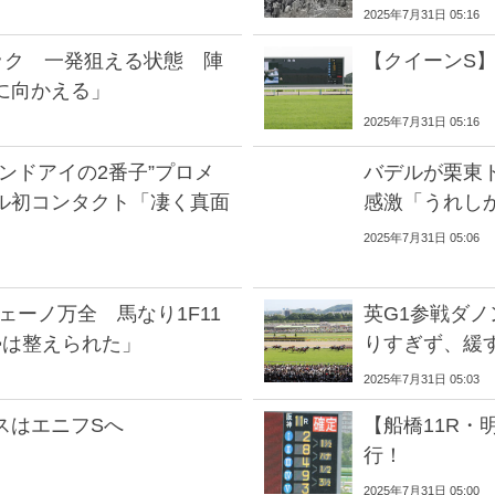
2025年7月31日 05:16
ック 一発狙える状態 陣
【クイーンS
に向かえる」
2025年7月31日 05:16
ンドアイの2番子”プロメ
バデルが栗東ト
ル初コンタクト「凄く真面
感激「うれし
2025年7月31日 05:06
ェーノ万全 馬なり1F11
英G1参戦ダ
勢は整えられた」
りすぎず、緩
2025年7月31日 05:03
スはエニフSへ
【船橋11R
行！
2025年7月31日 05:00