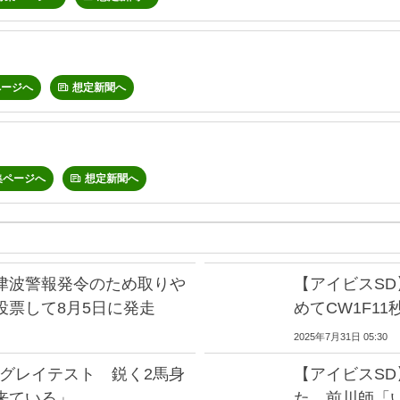
ページへ
想定新聞へ
集ページへ
想定新聞へ
津波警報発令のため取りや
【アイビスS
投票して8月5日に発走
めてCW1F1
2025年7月31日 05:30
ングレイテスト 鋭く2馬身
【アイビスS
来ている」
た 前川師「