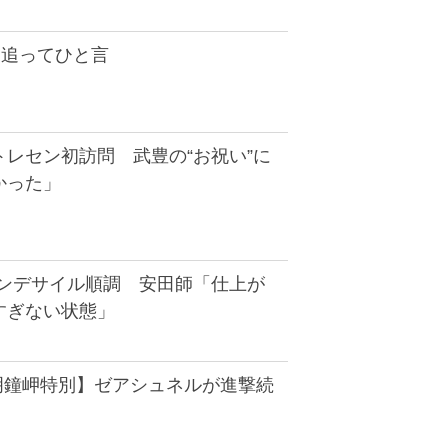
】追ってひと言
レセン初訪問 武豊の“お祝い”に
かった」
ノンデサイル順調 安田師「仕上が
すぎない状態」
・明鐘岬特別】ゼアシュネルが進撃続