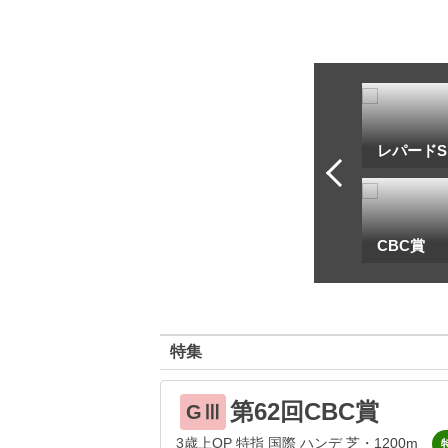
トフ・ルメール
安藤勝己
レパードS
一
地方海外G1出馬表
CBC賞
特集
第62回CBC賞
GⅢ
3歳上OP 特指 国際 ハンデ 芝・1200m