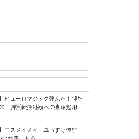
D】ピューロマジック弾んだ！脚た
1秒2 脚質転換継続への直線起用
D】モズメイメイ 真っすぐ伸び
いい状態にある」