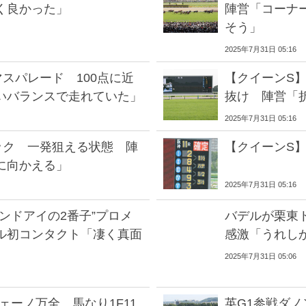
く良かった」
陣営「コーナ
そう」
2025年7月31日 05:16
スパレード 100点に近
【クイーンS
いバランスで走れていた」
抜け 陣営「
2025年7月31日 05:16
ック 一発狙える状態 陣
【クイーンS
に向かえる」
2025年7月31日 05:16
ンドアイの2番子”プロメ
バデルが栗東ト
ル初コンタクト「凄く真面
感激「うれし
2025年7月31日 05:06
ェーノ万全 馬なり1F11
英G1参戦ダ