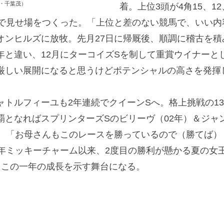
・千葉茂）
着。上位3頭が4角15、1
りで見せ場をつくった。「上位と差のない競馬で、いい
オンヒルズに放牧。先月27日に帰厩後、順調に稽古を積
年と違い、12月にターコイズSを制して重賞ウイナーと
厳しい展開になると思うけどポテンシャルの高さを発揮
ルフィーユも2年連続でクイーンSへ。格上挑戦の13年
となればスプリンターズSのビリーヴ（02年）＆ジャン
録。「お母さんもこのレースを勝っているので（勝てば）
9年ミッキーチャーム以来、2度目の勝利が懸かる夏の女
えこの一年の成長を示す舞台になる。