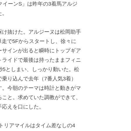
クイーンS」は昨年の3着馬アルジ
た。
け抜けた。アルジーヌは松岡助手
走で5Fからスタートし、徐々に
ーサインが出ると瞬時にトップギア
トライドで最後は持ったままフィニ
12秒5としまい、しっかり動いた。松
乗り込んで去年（7番人気3着）
す。今朝のテーマは時計と動きがマ
ること。求めていた調教ができて、
手応えを口にした。
トリアマイルはタイム差なしの4