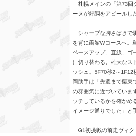
札幌メインの「第73回
ーヌが好調をアピールし
シャープな脚さばきで駆
を背に函館Wコースへ。単
ペースアップ。直線、ゴ
に切り替わる。雄大なス
ッシュ。5F70秒2～1F
岡助手は「先週まで栗東で
の雰囲気に近づいていま
ッチしているかを確かめ
イメージ通りでした」と
G1初挑戦の前走ヴィク