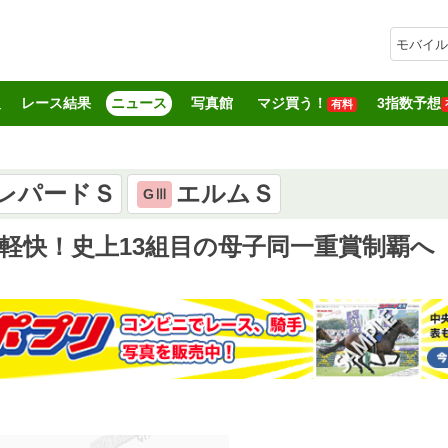
モバイル
報
レース結果
ニュース
写真館
マジ買う！
3指数予想
有料
レパードＳ
エルムＳ
GⅢ
軽快！史上13組目の母子同一重賞制覇へ W