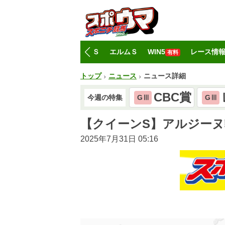
トップ
CBC賞
レパードＳ
エルムＳ
WIN5
レース情
有料
トップ
ニュース
ニュース詳細
CBC賞
今週の特集
GⅢ
GⅢ
【クイーンS】アルジーヌ
2025年7月31日 05:16