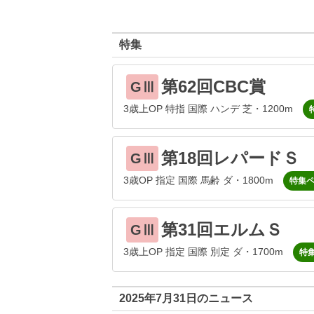
特集
第62回CBC賞
GⅢ
3歳上OP 特指 国際 ハンデ 芝・1200m
第18回レパードＳ
GⅢ
3歳OP 指定 国際 馬齢 ダ・1800m
特集
第31回エルムＳ
GⅢ
3歳上OP 指定 国際 別定 ダ・1700m
特
2025年7月31日のニュース