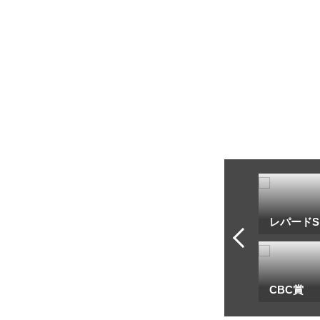
トフ・ルメール
安藤勝己
レパードS
一
地方海外G1出馬表
CBC賞