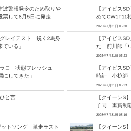
津波警報発令のため取りや
【アイビスS
投票して8月5日に発走
めてCW1F1
2025年7月31日 05:30
ングレイテスト 鋭く2馬身
【アイビスS
来ている」
た 前川師「
2025年7月31日 05:23
シラコ 状態フレッシュ
【アイビスS
標にしてきた」
時計 小椋師
2025年7月31日 05:23
てひと言
【クイーンS
子同一重賞制覇
2025年7月31日 05:16
ザットソング 単走ラスト
【クイーンS