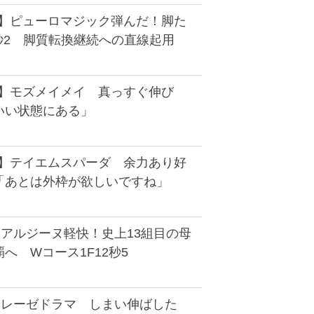
D】ピューロマジック弾んだ！脚た
1秒2 脚質転換継続への直線起用
D】モズメイメイ 真っすぐ伸び
いい状態にある」
D】テイエムスパーダ 余力あり好
「あとは外枠が欲しいですね」
】アルジーヌ軽快！史上13組目の母
へ Wコース1F12秒5
】レーゼドラマ しまい伸ばした