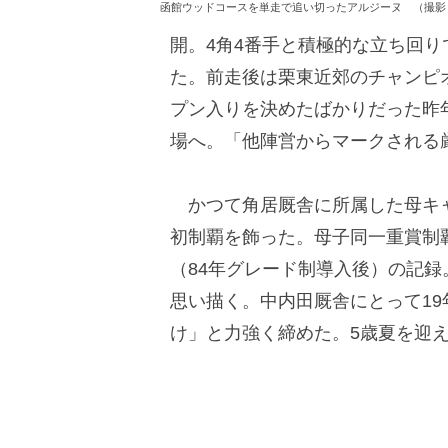
函館ウッドコースを単走で追い切ったアルジーヌ （撮影
開。4角4番手と積極的な立ち回
た。前走後は栗東近郊のチャンピ
プン入りを決めたばかりだった昨
場へ。「他陣営からマークされる
かつて角居厩舎に所属した母キャト
初制覇を飾った。母子同一重賞制覇
（84年グレード制導入後）の記
思い描く。中内田厩舎にとって1
け」と力強く締めた。5歳夏を迎