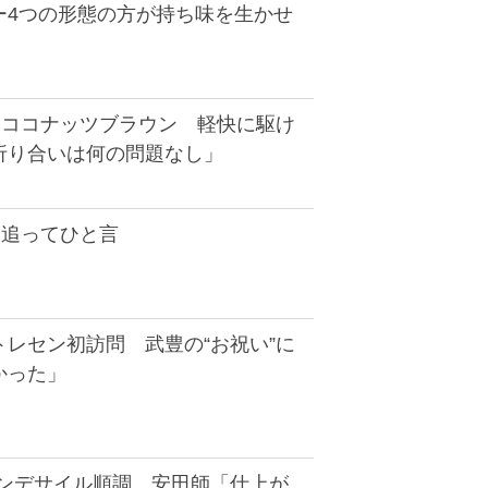
ー4つの形態の方が持ち味を生かせ
】ココナッツブラウン 軽快に駆け
折り合いは何の問題なし」
】追ってひと言
レセン初訪問 武豊の“お祝い”に
かった」
ノンデサイル順調 安田師「仕上が