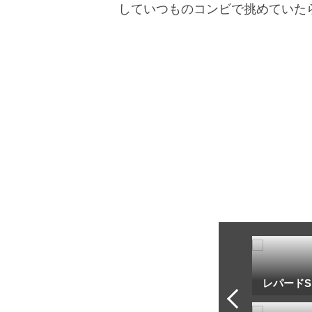
していつものコンビで挑めていた
トフ・ルメール
安藤勝己
レパードS