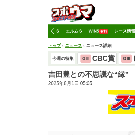
トップ
CBC賞
レパードＳ
エルムＳ
WIN5
レース情
有料
トップ
ニュース
ニュース詳細
CBC賞
今週の特集
GⅢ
GⅢ
吉田豊との不思議な“縁”
2025年8月1日 05:05