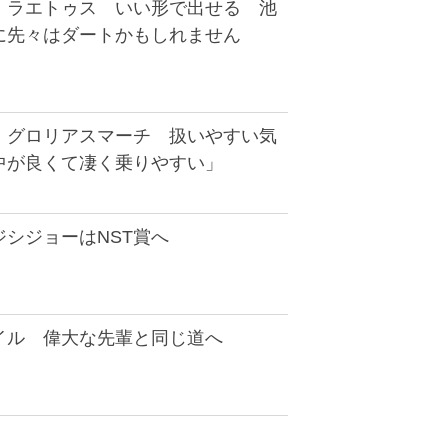
】ラエトゥス いい形で出せる 池
に先々はダートかもしれません
】グロリアスマーチ 扱いやすい気
中が良くて凄く乗りやすい」
シジョーはNST賞へ
イル 偉大な先輩と同じ道へ