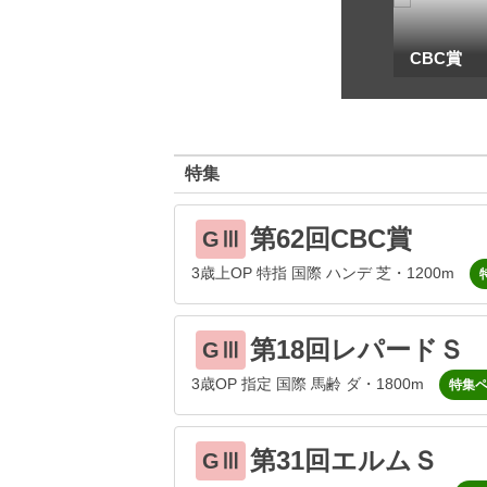
一
地方海外G1出馬表
CBC賞
特集
第62回CBC賞
GⅢ
3歳上OP 特指 国際 ハンデ 芝・1200m
第18回レパードＳ
GⅢ
3歳OP 指定 国際 馬齢 ダ・1800m
特集
第31回エルムＳ
GⅢ