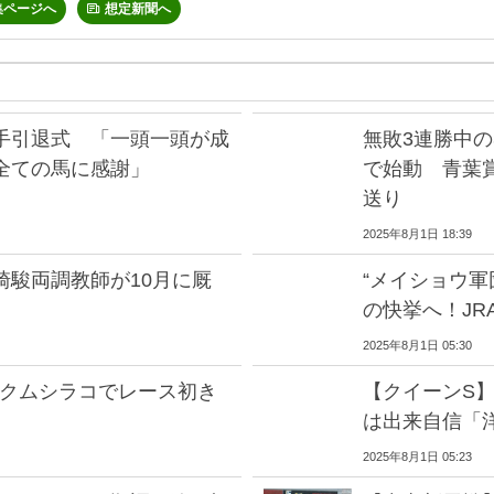
集ページへ
想定新聞へ
手引退式 「一頭一頭が成
無敗3連勝中の
全ての馬に感謝」
で始動 青葉
送り
2025年8月1日 18:39
崎駿両調教師が10月に厩
“メイショウ軍
の快挙へ！JR
2025年8月1日 05:30
 クムシラコでレース初き
【クイーンS
は出来自信「
2025年8月1日 05:23