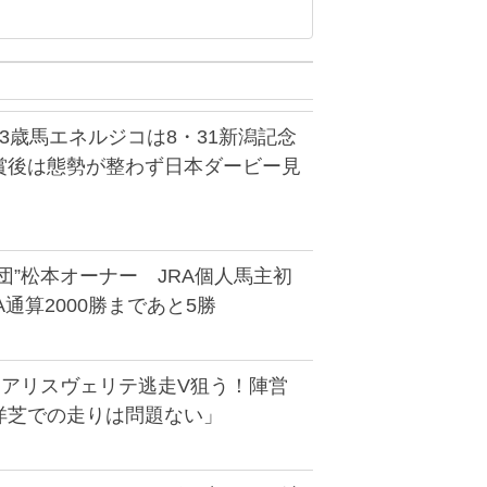
3歳馬エネルジコは8・31新潟記念
賞後は態勢が整わず日本ダービー見
団”松本オーナー JRA個人馬主初
A通算2000勝まであと5勝
】アリスヴェリテ逃走V狙う！陣営
洋芝での走りは問題ない」