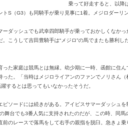
乗って好走すると、以降
ントS（G3）も同騎手が乗り見事に1着。メジロダーリ
ーダッシュでも武幸四郎騎手が乗っておかしくなかっ
だ。こうして吉田豊騎手は“メジロ”の馬でまたも勝利し
った家庭は競馬とは無縁。幼少期に一時、函館に住ん
持った。「当時はメジロライアンのファンでノリさん（
活躍するとは思ってもいなかったそうだ。
ピソードには続きがある。アイビスサマーダッシュを
1の舞台でも3番人気に支持されたのだが、この時、同
直前のレースで落馬をして右手の親指を脱臼。急きょ乗