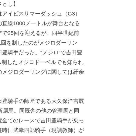
さとし】
アイビスサマーダッシュ（G3）
直線1000メートルが舞台となる
で25回を迎えるが、四半世紀前
第1回を制したのがメジロダーリン
豊騎手だった。“メジロ”で吉田豊
も制したメジロドーベルでも知られ
のメジロダーリングに関しては紆余
豊騎手の師匠である大久保洋吉厩
所属馬。同厩舎の他の管理馬と同
ぼ全てのレースで吉田豊騎手が乗っ
征時に武幸四郎騎手（現調教師）が