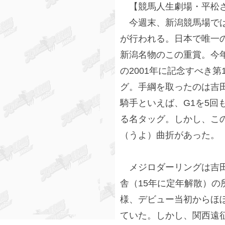
【競馬人生劇場・平松
今週末、新潟競馬場では
が行われる。日本で唯一の
新潟名物のこの重賞。今年
の2001年に記念すべき
グ。手綱を取ったのは吉田
騎手といえば、G1を5回
る名タッグ。しかし、こ
（うよ）曲折があった。
メジロダーリングは吉田
舎（15年に定年解散）の
様、デビュー当初からほ
ていた。しかし、関西遠