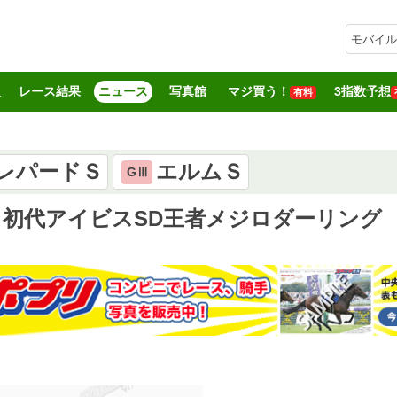
モバイル
報
レース結果
ニュース
写真館
マジ買う！
3指数予想
有料
レパードＳ
エルムＳ
GⅢ
 初代アイビスSD王者メジロダーリング