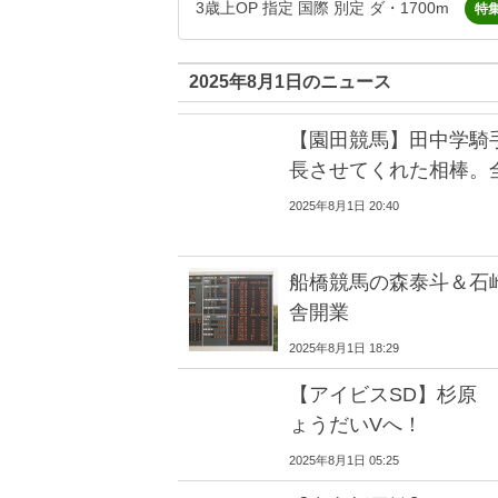
3歳上OP 指定 国際 別定 ダ・1700m
特
2025年8月1日のニュース
【園田競馬】田中学騎
長させてくれた相棒。
2025年8月1日 20:40
船橋競馬の森泰斗＆石
舎開業
2025年8月1日 18:29
【アイビスSD】杉原
ょうだいVへ！
2025年8月1日 05:25