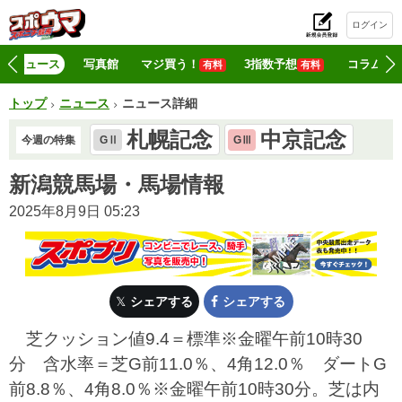
ログイン
初
ニュース
写真館
マジ買う！
3指数予想
コラム
有料
有料
トップ
ニュース
ニュース詳細
札幌記念
中京記念
今週の特集
GⅡ
GⅢ
新潟競馬場・馬場情報
2025年8月9日 05:23
シェアする
シェアする
芝クッション値9.4＝標準※金曜午前10時30
分 含水率＝芝G前11.0％、4角12.0％ ダートG
前8.8％、4角8.0％※金曜午前10時30分。芝は内