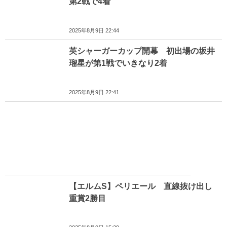
第2戦で4着
2025年8月9日 22:44
英シャーガーカップ開幕 初出場の坂井
瑠星が第1戦でいきなり2着
2025年8月9日 22:41
【エルムS】ペリエール 直線抜け出し
重賞2勝目