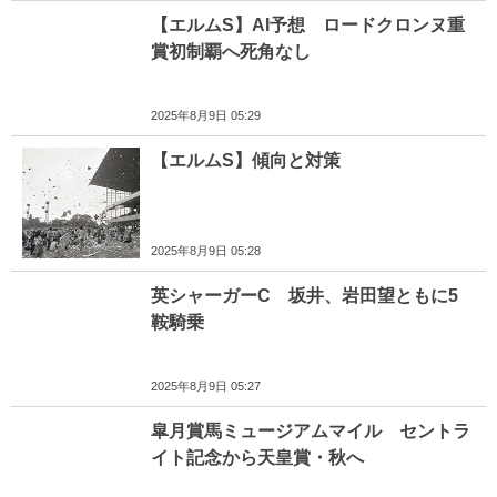
【エルムS】AI予想 ロードクロンヌ重
賞初制覇へ死角なし
2025年8月9日 05:29
【エルムS】傾向と対策
2025年8月9日 05:28
英シャーガーC 坂井、岩田望ともに5
鞍騎乗
2025年8月9日 05:27
皐月賞馬ミュージアムマイル セントラ
イト記念から天皇賞・秋へ