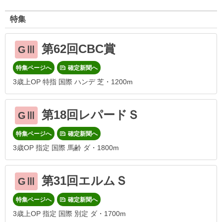
特集
第62回CBC賞
GⅢ
特集ページへ
確定新聞へ
3歳上OP 特指 国際 ハンデ 芝・1200m
第18回レパードＳ
GⅢ
特集ページへ
確定新聞へ
3歳OP 指定 国際 馬齢 ダ・1800m
第31回エルムＳ
GⅢ
特集ページへ
確定新聞へ
3歳上OP 指定 国際 別定 ダ・1700m