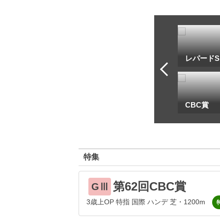
トフ・ルメール
安藤勝己
レパードS
一
地方海外G1出馬表
CBC賞
特集
第62回CBC賞
GⅢ
3歳上OP 特指 国際 ハンデ 芝・1200m