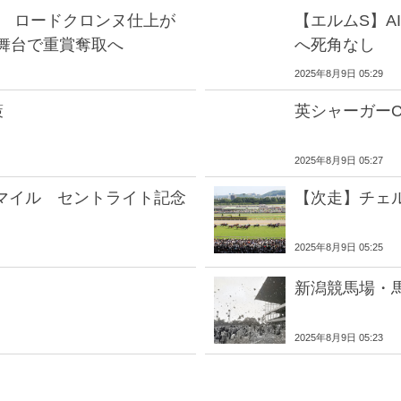
X ロードクロンヌ仕上が
【エルムS】A
意舞台で重賞奪取へ
へ死角なし
2025年8月9日 05:29
策
英シャーガー
2025年8月9日 05:27
マイル セントライト記念
【次走】チェ
2025年8月9日 05:25
新潟競馬場・
2025年8月9日 05:23