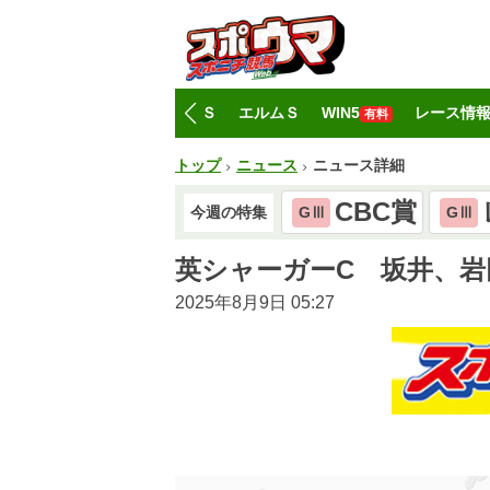
トップ
CBC賞
レパードＳ
エルムＳ
WIN5
レース情
有料
トップ
ニュース
ニュース詳細
CBC賞
今週の特集
GⅢ
GⅢ
英シャーガーC 坂井、岩
2025年8月9日 05:27