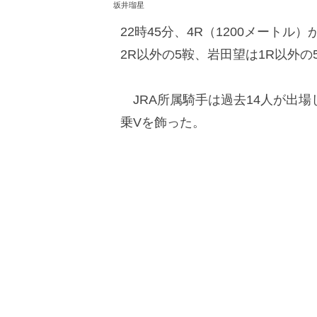
坂井瑠星
22時45分、4R（1200メートル）
2R以外の5鞍、岩田望は1R以外の
JRA所属騎手は過去14人が出場し
乗Vを飾った。