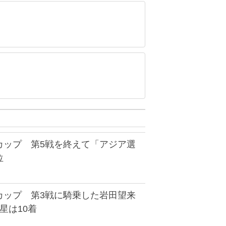
カップ 第5戦を終えて「アジア選
位
カップ 第3戦に騎乗した岩田望来
星は10着