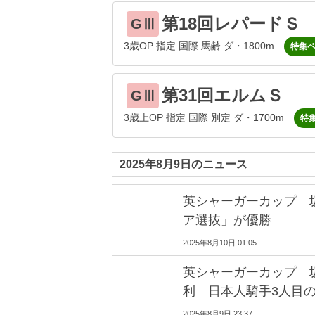
第18回レパードＳ
GⅢ
3歳OP 指定 国際 馬齢 ダ・1800m
特集
第31回エルムＳ
GⅢ
3歳上OP 指定 国際 別定 ダ・1700m
特
2025年8月9日のニュース
英シャーガーカップ 
ア選抜」が優勝
2025年8月10日 01:05
英シャーガーカップ 
利 日本人騎手3人目
2025年8月9日 23:37