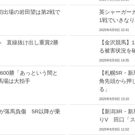
初出場の岩田望は第2戦で
英シャーガー
1戦でいきなり
2025年8月9日 22:41
ル 直線抜け出し重賞2勝
【金沢競馬】1
る被害状況を
2025年8月9日 14:35
4600勝「あっという間と
【札幌5R・新
馬場は大拍手
角先頭から押
る」
2025年8月9日 13:10
が落馬負傷 5R以降が乗
【新潟3R・
りV 田口「
2025年8月9日 11:52