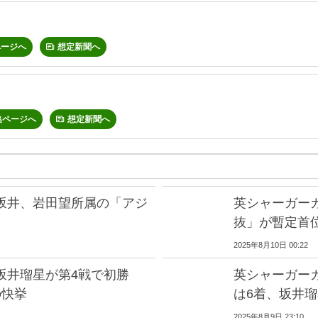
ページへ
想定新聞へ
集ページへ
想定新聞へ
坂井、岩田望所属の「アジ
英シャーガー
抜」が暫定首
2025年8月10日 00:22
坂井瑠星が第4戦で初勝
英シャーガー
の快挙
は6着、坂井瑠
2025年8月9日 23:10