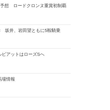
I予想 ロードクロンヌ重賞初制覇
C 坂井、岩田望ともに5鞍騎乗
ルビアットはローズSへ
馬場情報