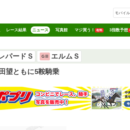
モバイル
報
レース結果
ニュース
写真館
マジ買う！
3指数予想
有料
レパードＳ
エルムＳ
GⅢ
田望ともに5鞍騎乗