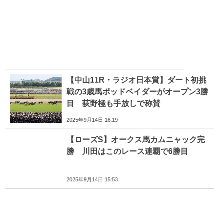
【中山11R・ラジオ日本賞】ダート初挑
戦の3歳馬ポッドベイダーがオープン3勝
目 荻野極も手放しで称賛
2025年9月14日 16:19
【ローズS】オークス馬カムニャック完
勝 川田はこのレース連覇で6勝目
2025年9月14日 15:53