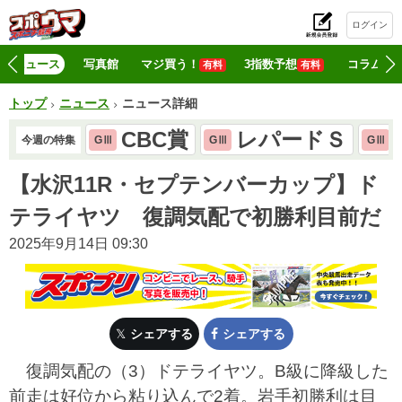
ログイン
初
ニュース
写真館
マジ買う！
3指数予想
コラム
有料
有料
トップ
ニュース
ニュース詳細
CBC賞
レパードＳ
今週の特集
GⅢ
GⅢ
GⅢ
【水沢11R・セプテンバーカップ】ド
テライヤツ 復調気配で初勝利目前だ
2025年9月14日 09:30
シェアする
シェアする
復調気配の（3）ドテライヤツ。B級に降級した
前走は好位から粘り込んで2着。岩手初勝利は目