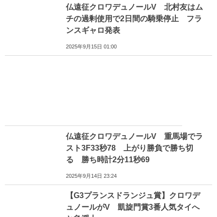
仏遠征クロワデュノールV 北村友はム
チの過剰使用で2日間の騎乗停止 フラ
ンスギャロ発表
2025年9月15日 01:00
仏遠征クロワデュノールV 重馬場でラ
スト3F33秒78 上がり勝負で勝ち切
る 勝ち時計2分11秒69
2025年9月14日 23:24
【G3プランスドランジュ賞】クロワデ
ュノールがV 凱旋門賞3番人気タイへ