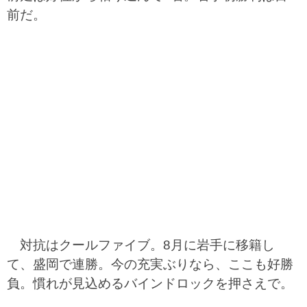
前だ。
対抗はクールファイブ。8月に岩手に移籍し
て、盛岡で連勝。今の充実ぶりなら、ここも好勝
負。慣れが見込めるバインドロックを押さえで。