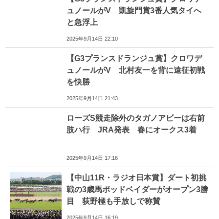
ュノールがV 凱旋門賞3番人気タイへ
と急浮上
2025年9月14日 22:10
【G3プランスドランジュ賞】クロワデ
ュノールがV 北村友一を背に遠征初戦
を快勝
2025年9月14日 21:43
ローズS競走除外のタガノアビーは右前
肢ハ行 JRA発表 春にオークス3着
2025年9月14日 17:16
【中山11R・ラジオ日本賞】ダート初挑
戦の3歳馬ポッドベイダーがオープン3勝
目 荻野極も手放しで称賛
2025年9月14日 16:19