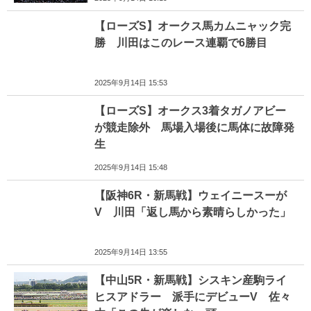
【ローズS】オークス馬カムニャック完
勝 川田はこのレース連覇で6勝目
2025年9月14日 15:53
【ローズS】オークス3着タガノアビー
が競走除外 馬場入場後に馬体に故障発
生
2025年9月14日 15:48
【阪神6R・新馬戦】ウェイニースーが
V 川田「返し馬から素晴らしかった」
2025年9月14日 13:55
【中山5R・新馬戦】シスキン産駒ライ
ヒスアドラー 派手にデビューV 佐々