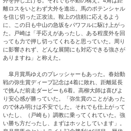
外を押し上げる。それでも不動の構え。4角は距
離ロスをいとわず大外を進出。馬のポテンシャル
を信じ切った正攻法。鞍上の信頼に応えるよう
に、この日も中山の急坂をパワフルに駆け上がっ
た。戸崎は「手応えがあったし、ある程度外を回
っても力で押し切ってくれると思っていた。周り
に影響されず、どんな展開にも対応できる強さが
ありますね」と称えた。
皐月賞馬ゆえのプレッシャーもあった。春始動
戦の弥生賞ディープ記念は4着に敗れ、距離延長
で挑んだ前走ダービーも6着。高柳大師は喜びよ
り安心感が勝っていた。「弥生賞のことがあった
ので休み明けは不安でした。それでも仕上がって
いたし、（戸崎も）調教に乗ってくれていた。強
い勝ち方だったし、まずはホッとしています」。