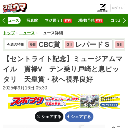
ログイン
初
ニュース
写真館
マジ買う！
3指数予想
コラム
有料
有料
トップ
ニュース
ニュース詳細
CBC賞
レパードＳ
今週の特集
GⅢ
GⅢ
GⅢ
【セントライト記念】ミュージアムマ
イル 貫禄V テン乗り戸崎と息ピッ
タリ 天皇賞・秋へ視界良好
2025年9月16日 05:30
シェアする
シェアする