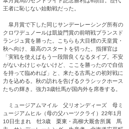
皐月賞馬のセントライト記念勝利は6頭目。歴代
王者に恥じない始動戦だった。
皐月賞で下した同じサンデーレーシング所有の
クロワデュノールは凱旋門賞の前哨戦プランスド
ランジュ賞を勝った。こちらも大目標の天皇賞・
秋へ向け、最高のスタートを切った。指揮官は
「実戦を使えばもう一段階良くなるタイプ。不安
がないわけじゃないけど、ここを勝ったので自信
を持って臨めれば」と、来たる古馬との初対戦に
力を込める。秋の訪れを告げるクラシックホース
たちの輝き。強力3歳牡馬が国内外を席巻する。
ミュージアムマイル 父リオンディーズ 母ミ
ュージアムヒル（母の父ハーツクライ）22年1月
10日生まれ 牡3歳 栗東・高柳大厩舎所属 馬