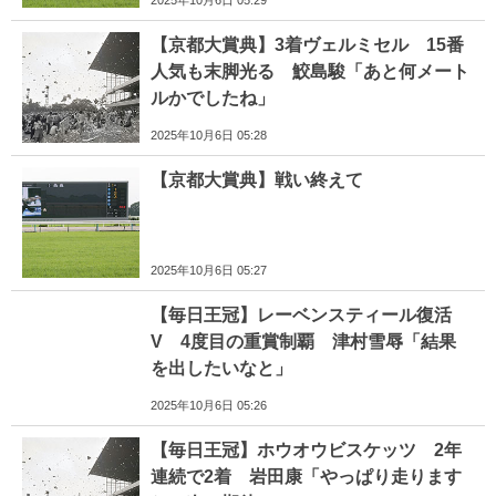
2025年10月6日 05:29
【京都大賞典】3着ヴェルミセル 15番
人気も末脚光る 鮫島駿「あと何メート
ルかでしたね」
2025年10月6日 05:28
【京都大賞典】戦い終えて
2025年10月6日 05:27
【毎日王冠】レーベンスティール復活
V 4度目の重賞制覇 津村雪辱「結果
を出したいなと」
2025年10月6日 05:26
【毎日王冠】ホウオウビスケッツ 2年
連続で2着 岩田康「やっぱり走ります