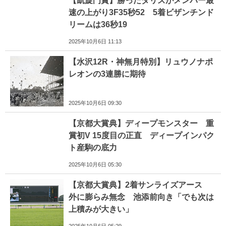
【凱旋門賞】勝ったダリズがメンバー最
速の上がり3F35秒52 5着ビザンチンド
リームは36秒19
2025年10月6日 11:13
【水沢12R・神無月特別】リュウノナポ
レオンの3連勝に期待
2025年10月6日 09:30
【京都大賞典】ディープモンスター 重
賞初V 15度目の正直 ディープインパク
ト産駒の底力
2025年10月6日 05:30
【京都大賞典】2着サンライズアース
外に膨らみ無念 池添前向き「でも次は
上積みが大きい」