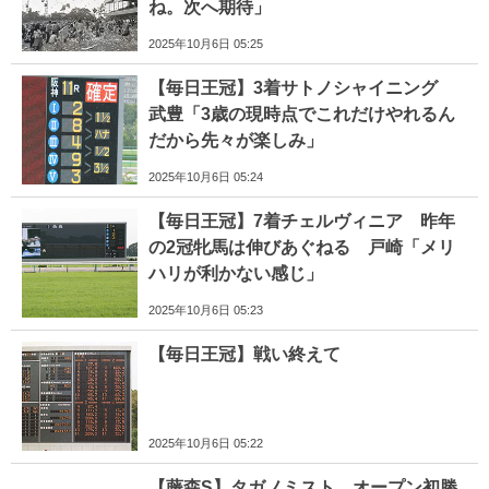
ね。次へ期待」
2025年10月6日 05:25
【毎日王冠】3着サトノシャイニング
武豊「3歳の現時点でこれだけやれるん
だから先々が楽しみ」
2025年10月6日 05:24
【毎日王冠】7着チェルヴィニア 昨年
の2冠牝馬は伸びあぐねる 戸崎「メリ
ハリが利かない感じ」
2025年10月6日 05:23
【毎日王冠】戦い終えて
2025年10月6日 05:22
【藤森S】タガノミスト オープン初勝