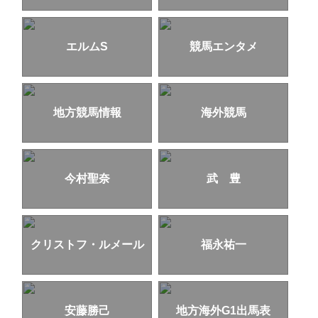
エルムS
競馬エンタメ
地方競馬情報
海外競馬
今村聖奈
武 豊
クリストフ・ルメール
福永祐一
安藤勝己
地方海外G1出馬表