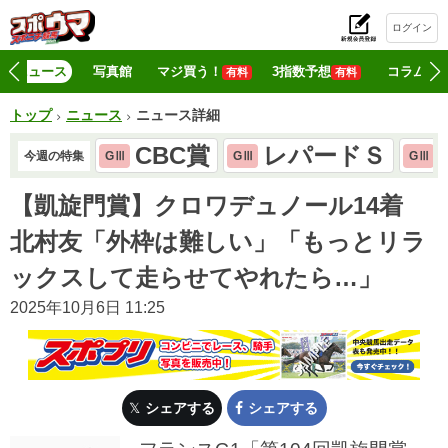
ログイン
初
ニュース
写真館
マジ買う！
3指数予想
コラム
有料
有料
トップ
ニュース
ニュース詳細
CBC賞
レパードＳ
今週の特集
GⅢ
GⅢ
GⅢ
【凱旋門賞】クロワデュノール14着
北村友「外枠は難しい」「もっとリラ
ックスして走らせてやれたら…」
2025年10月6日 11:25
シェアする
シェアする