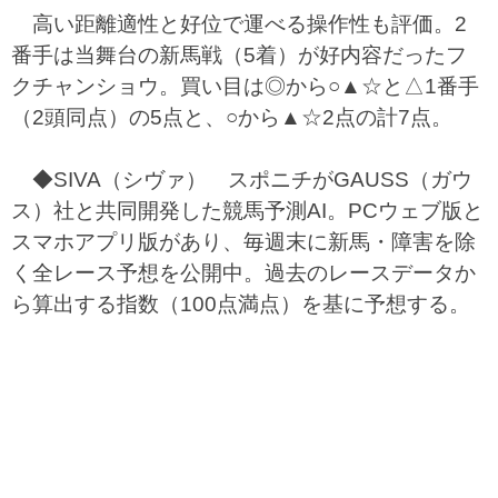
高い距離適性と好位で運べる操作性も評価。2
番手は当舞台の新馬戦（5着）が好内容だったフ
クチャンショウ。買い目は◎から○▲☆と△1番手
（2頭同点）の5点と、○から▲☆2点の計7点。
◆SIVA（シヴァ） スポニチがGAUSS（ガウ
ス）社と共同開発した競馬予測AI。PCウェブ版と
スマホアプリ版があり、毎週末に新馬・障害を除
く全レース予想を公開中。過去のレースデータか
ら算出する指数（100点満点）を基に予想する。