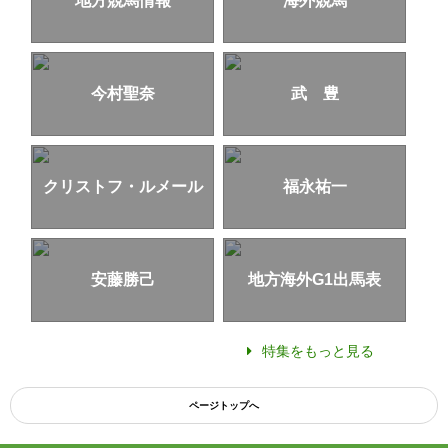
地方競馬情報
海外競馬
今村聖奈
武 豊
クリストフ・ルメール
福永祐一
安藤勝己
地方海外G1出馬表
特集をもっと見る
ページトップへ