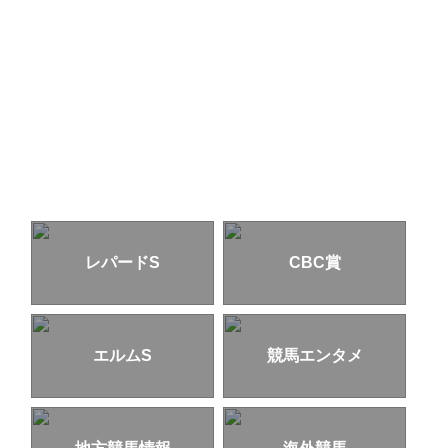
レパードS
CBC賞
エルムS
競馬エンタメ