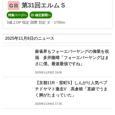
第31回エルムＳ
GⅢ
特集ページへ
確定新聞へ
3歳上OP 指定 国際 別定 ダ・1700m
2025年11月8日のニュース
麻雀界もフォーエバーヤングの偉業を祝
福 多井隆晴「フォーエバーヤングはま
さに僕。最速最強ですね」
2025年11月8日 19:00
【京都11R・室町S】しんがり人気ペプ
チドヤマト激走V 高倉稜「直線でうま
く脚がたまっていた」
2025年11月8日 17:35