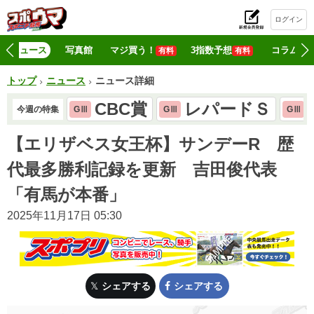
ログイン
初
ニュース
写真館
マジ買う！
3指数予想
コラム
有料
有料
トップ
ニュース
ニュース詳細
CBC賞
レパードＳ
今週の特集
GⅢ
GⅢ
GⅢ
【エリザベス女王杯】サンデーR 歴
代最多勝利記録を更新 吉田俊代表
「有馬が本番」
2025年11月17日 05:30
シェアする
シェアする