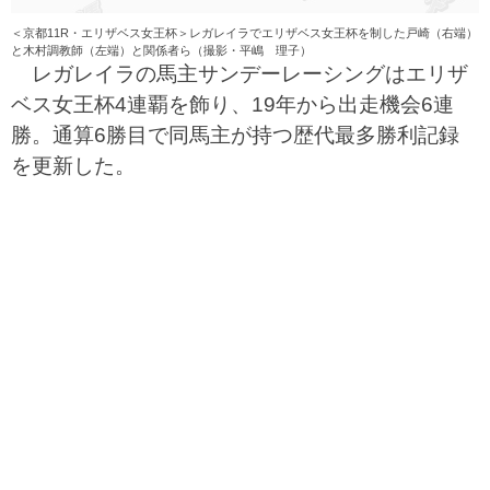
＜京都11R・エリザベス女王杯＞レガレイラでエリザベス女王杯を制した戸崎（右端）
と木村調教師（左端）と関係者ら（撮影・平嶋 理子）
レガレイラの馬主サンデーレーシングはエリザ
ベス女王杯4連覇を飾り、19年から出走機会6連
勝。通算6勝目で同馬主が持つ歴代最多勝利記録
を更新した。