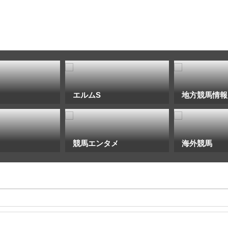
エルムS
地方競馬情報
競馬エンタメ
海外競馬