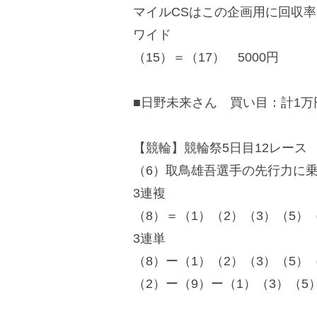
マイルCSはこの企画用に回収率
ワイド
（15）＝（17） 5000円
■日野未来さん 買い目：計1万
【競輪】競輪祭5日目12レース
（6）取鳥雄吾選手の先行力に乗
3連複
（8）＝（1）（2）（3）（5）（6
3連単
（8）ー（1）（2）（3）（5）（6
（2）ー（9）ー（1）（3）（5）（