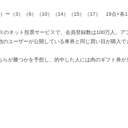
ー（3）（6）（10）（14）（15）（17） 19点×各1
ースのネット投票サービスで、会員登録数は100万人。
他のユーザーが公開している車券と同じ買い目が購入で
どちらが勝つかを予想し、的中した人には肉のギフト券