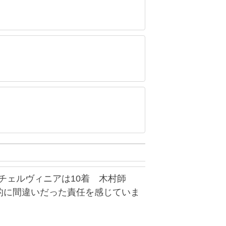
チェルヴィニアは10着 木村師
的に間違いだった責任を感じていま