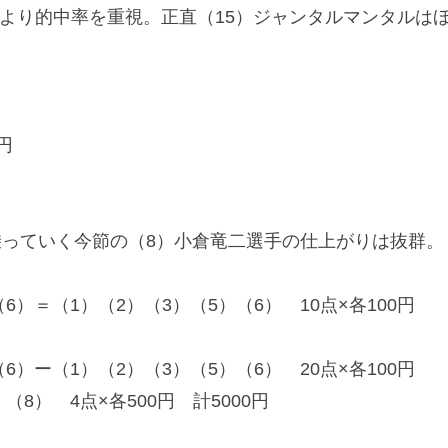
より的中率を重視。正直（15）ジャンタルマンタルは
円
っていく今節の（8）小倉竜二選手の仕上がりは抜群。
）＝（1）（2）（3）（5）（6） 10点×各100円
）ー（1）（2）（3）（5）（6） 20点×各100円
8） 4点×各500円 計5000円