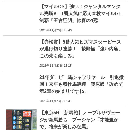
【マイルCS】強い！ジャンタルマンタ
ル完勝V 1番人気に応え春秋マイルG1
制覇「王者証明」歓喜の4冠
2025年11月23日 15:43
【赤松賞】5番人気ヒズマスターピース
が逃げ切り連勝！ 荻野極「強い内容。
この先も楽しみ」
2025年11月23日 15:15
21年ダービー馬シャフリヤール 引退撤
回！来年も種牡馬継続 藤原師「改めて
第2章の始まりですね」
2025年11月23日 13:47
【東京5R・新馬戦】ノーブルサヴェー
ジが新馬勝ち プーシャン「才能豊か
で、将来が楽しみな馬」