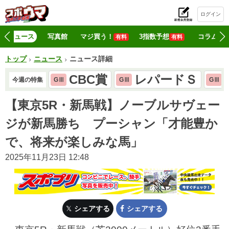
ログイン
初
ニュース
写真館
マジ買う！
3指数予想
コラム
有料
有料
トップ
ニュース
ニュース詳細
CBC賞
レパードＳ
今週の特集
GⅢ
GⅢ
GⅢ
【東京5R・新馬戦】ノーブルサヴェー
ジが新馬勝ち プーシャン「才能豊か
で、将来が楽しみな馬」
2025年11月23日 12:48
シェアする
シェアする