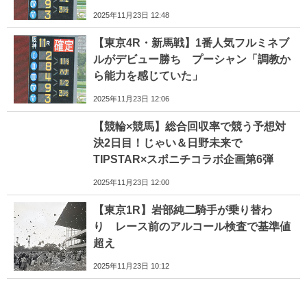
2025年11月23日 12:48
【東京4R・新馬戦】1番人気フルミネブ
ルがデビュー勝ち プーシャン「調教か
ら能力を感じていた」
2025年11月23日 12:06
【競輪×競馬】総合回収率で競う予想対
決2日目！じゃい＆日野未来で
TIPSTAR×スポニチコラボ企画第6弾
2025年11月23日 12:00
【東京1R】岩部純二騎手が乗り替わ
り レース前のアルコール検査で基準値
超え
2025年11月23日 10:12