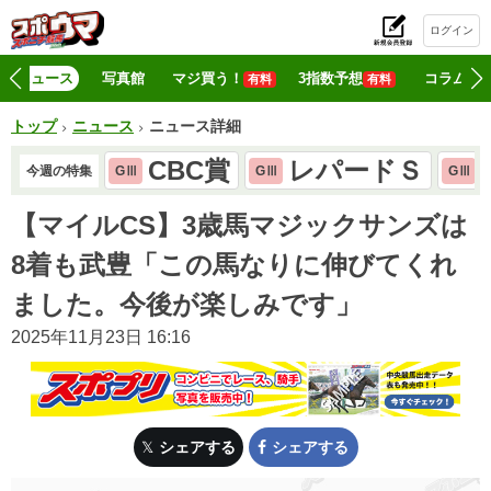
ログイン
初
ニュース
写真館
マジ買う！
3指数予想
コラム
有料
有料
トップ
ニュース
ニュース詳細
CBC賞
レパードＳ
今週の特集
GⅢ
GⅢ
GⅢ
【マイルCS】3歳馬マジックサンズは
8着も武豊「この馬なりに伸びてくれ
ました。今後が楽しみです」
2025年11月23日 16:16
シェアする
シェアする