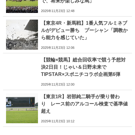
で、将来が楽しみな馬」
2025年11月23日 12:48
【東京4R・新馬戦】1番人気フルミネブ
ルがデビュー勝ち プーシャン「調教か
ら能力を感じていた」
2025年11月23日 12:06
【競輪×競馬】総合回収率で競う予想対
決2日目！じゃい＆日野未来で
TIPSTAR×スポニチコラボ企画第6弾
2025年11月23日 12:00
【東京1R】岩部純二騎手が乗り替わ
り レース前のアルコール検査で基準値
超え
2025年11月23日 10:12