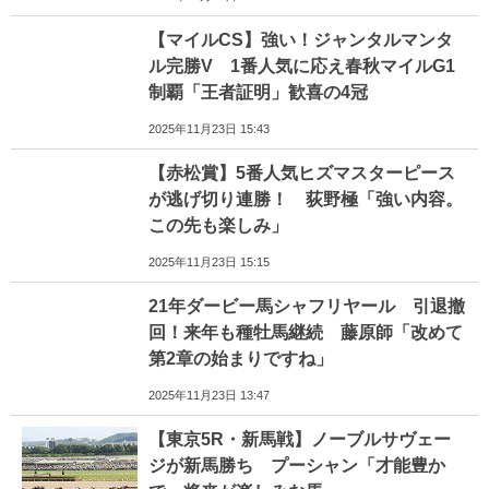
【マイルCS】強い！ジャンタルマンタ
ル完勝V 1番人気に応え春秋マイルG1
制覇「王者証明」歓喜の4冠
2025年11月23日 15:43
【赤松賞】5番人気ヒズマスターピース
が逃げ切り連勝！ 荻野極「強い内容。
この先も楽しみ」
2025年11月23日 15:15
21年ダービー馬シャフリヤール 引退撤
回！来年も種牡馬継続 藤原師「改めて
第2章の始まりですね」
2025年11月23日 13:47
【東京5R・新馬戦】ノーブルサヴェー
ジが新馬勝ち プーシャン「才能豊か