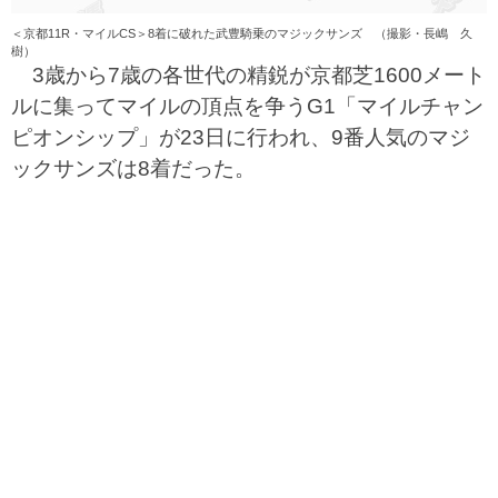
＜京都11R・マイルCS＞8着に破れた武豊騎乗のマジックサンズ （撮影・長嶋 久
樹）
3歳から7歳の各世代の精鋭が京都芝1600メート
ルに集ってマイルの頂点を争うG1「マイルチャン
ピオンシップ」が23日に行われ、9番人気のマジ
ックサンズは8着だった。