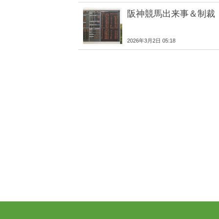
阪神競馬出来事＆制裁
2026年3月2日 05:18