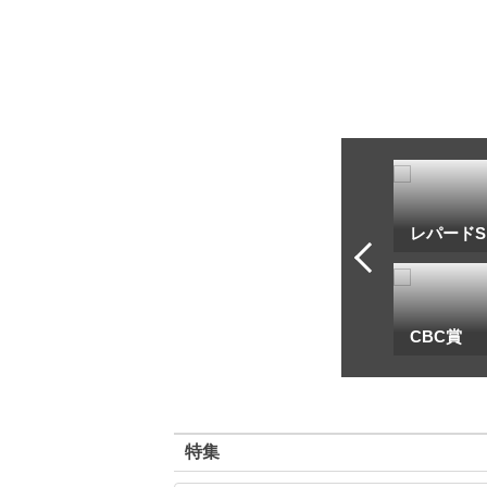
トフ・ルメール
安藤勝己
レパードS
一
地方海外G1出馬表
CBC賞
特集