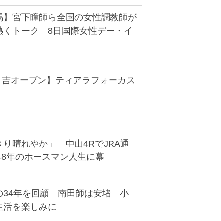
馬】宮下瞳師ら全国の女性調教師が
熱くトーク 8日国際女性デー・イ
・日吉オープン】ティアラフォーカス
り晴れやか」 中山4RでJRA通
 48年のホースマン人生に幕
の34年を回顧 南田師は安堵 小
生活を楽しみに