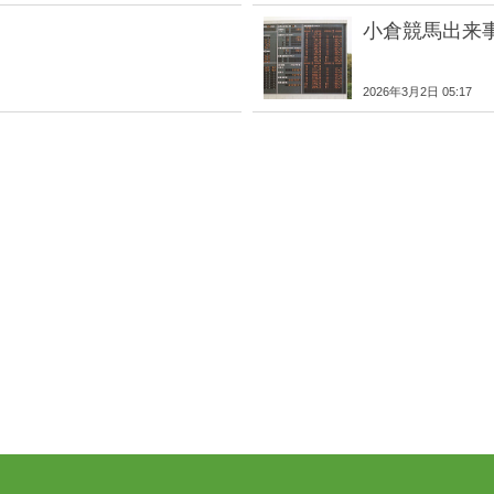
小倉競馬出来
2026年3月2日 05:17