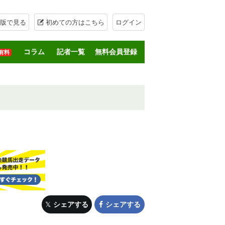
版で見る
初めての方はこちら
ログイン
コラム
記者一覧
無料会員登録
有料
シェアする
シェアする