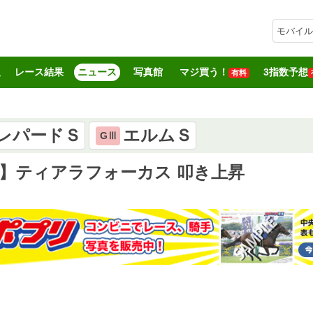
モバイル
報
レース結果
ニュース
写真館
マジ買う！
3指数予想
有料
レパードＳ
エルムＳ
GⅢ
ン】ティアラフォーカス 叩き上昇