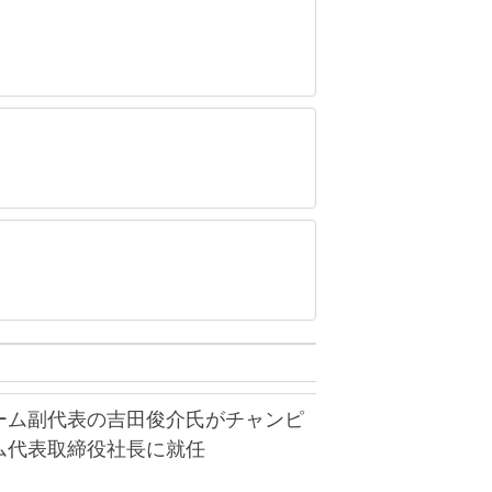
ーム副代表の吉田俊介氏がチャンピ
ム代表取締役社長に就任