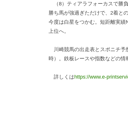
（8）ティアラフォーカスで勝負
勝ち馬が強過ぎただけで、2着と
今度は白星をつかむ。短距離実績N
上位へ。
川崎競馬の出走表とスポニチ予想
時）。鉄板レースや指数などの情
詳しくは
https://www.e-printservi