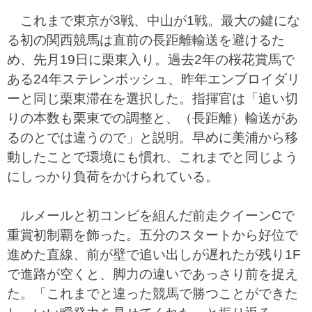
これまで東京が3戦、中山が1戦。最大の鍵にな
る初の関西競馬は直前の長距離輸送を避けるた
め、先月19日に栗東入り。過去2年の桜花賞馬で
ある24年ステレンボッシュ、昨年エンブロイダリ
ーと同じ栗東滞在を選択した。指揮官は「追い切
りの本数も栗東での調整と、（長距離）輸送があ
るのとでは違うので」と説明。早めに美浦から移
動したことで環境にも慣れ、これまでと同じよう
にしっかり負荷をかけられている。
ルメールと初コンビを組んだ前走クイーンCで
重賞初制覇を飾った。五分のスタートから好位で
進めた直線、前が壁で追い出しが遅れたが残り1F
で進路が空くと、脚力の違いであっさり前を捉え
た。「これまでと違った競馬で勝つことができた