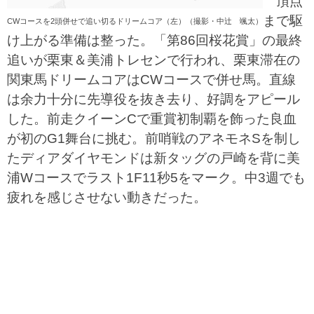
頂点
まで駆
CWコースを2頭併せで追い切るドリームコア（左）（撮影・中辻 颯太）
け上がる準備は整った。「第86回桜花賞」の最終
追いが栗東＆美浦トレセンで行われ、栗東滞在の
関東馬ドリームコアはCWコースで併せ馬。直線
は余力十分に先導役を抜き去り、好調をアピール
した。前走クイーンCで重賞初制覇を飾った良血
が初のG1舞台に挑む。前哨戦のアネモネSを制し
たディアダイヤモンドは新タッグの戸崎を背に美
浦Wコースでラスト1F11秒5をマーク。中3週でも
疲れを感じさせない動きだった。