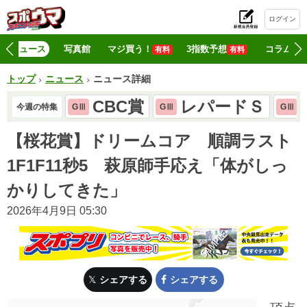
ログイン
初
ニュース
写真館
マジ買う！
3指数予想
コラム
有料
有料
トップ
ニュース
ニュース詳細
CBC賞
レパードＳ
今週の特集
GⅢ
GⅢ
GⅢ
【桜花賞】ドリームコア 順調ラスト
1F1F11秒5 萩原師手応え「体がしっ
かりしてきた」
2026年4月9日 05:30
シェアする
シェアする