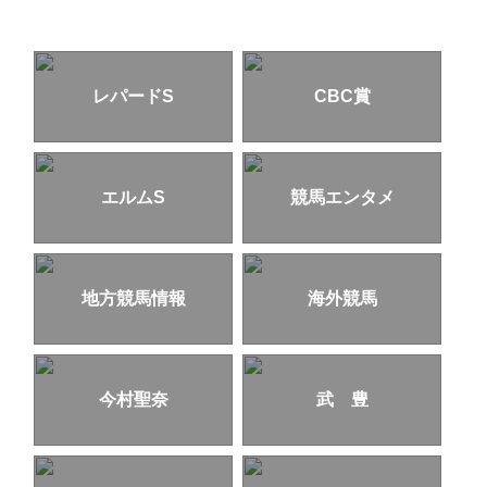
レパードS
CBC賞
エルムS
競馬エンタメ
地方競馬情報
海外競馬
今村聖奈
武 豊