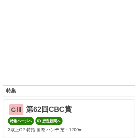
特集
第62回CBC賞
GⅢ
特集ページへ
想定新聞へ
3歳上OP 特指 国際 ハンデ 芝・1200m