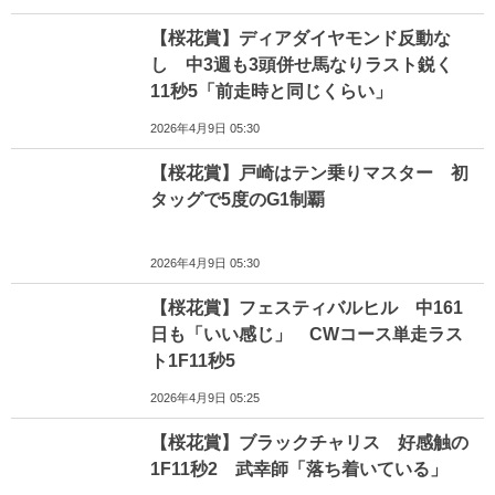
【桜花賞】ディアダイヤモンド反動な
し 中3週も3頭併せ馬なりラスト鋭く
11秒5「前走時と同じくらい」
2026年4月9日 05:30
【桜花賞】戸崎はテン乗りマスター 初
タッグで5度のG1制覇
2026年4月9日 05:30
【桜花賞】フェスティバルヒル 中161
日も「いい感じ」 CWコース単走ラス
ト1F11秒5
2026年4月9日 05:25
【桜花賞】ブラックチャリス 好感触の
1F11秒2 武幸師「落ち着いている」