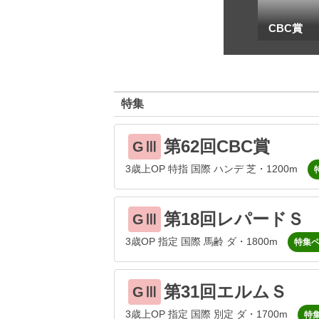
一
地方海外G1出馬表
CBC賞
特集
第62回CBC賞
GⅢ
3歳上OP 特指 国際 ハンデ 芝・1200m
第18回レパードＳ
GⅢ
3歳OP 指定 国際 馬齢 ダ・1800m
特集
第31回エルムＳ
GⅢ
3歳上OP 指定 国際 別定 ダ・1700m
特