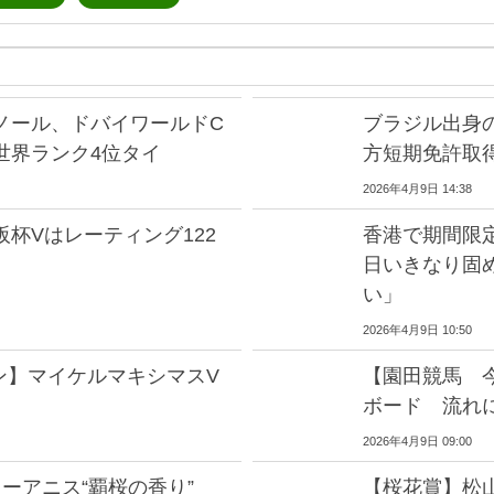
ノール、ドバイワールドC
ブラジル出身
世界ランク4位タイ
方短期免許取
2026年4月9日 14:38
杯Vはレーティング122
香港で期間限
日いきなり固
い」
2026年4月9日 10:50
ン】マイケルマキシマスV
【園田競馬 
ボード 流れ
2026年4月9日 09:00
ターアニス“覇桜の香り”
【桜花賞】松