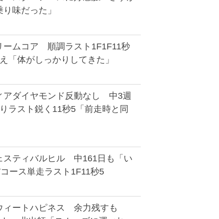
乗り味だった」
ームコア 順調ラスト1F1F11秒
応え「体がしっかりしてきた」
ィアダイヤモンド反動なし 中3週
りラスト鋭く11秒5「前走時と同
スティバルヒル 中161日も「い
コース単走ラスト1F11秒5
ウィートハピネス 余力残すも