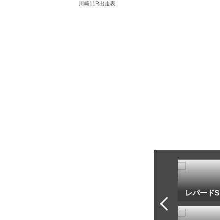
川崎11R出走表
トフ・ルメール
安藤勝己
レパードS