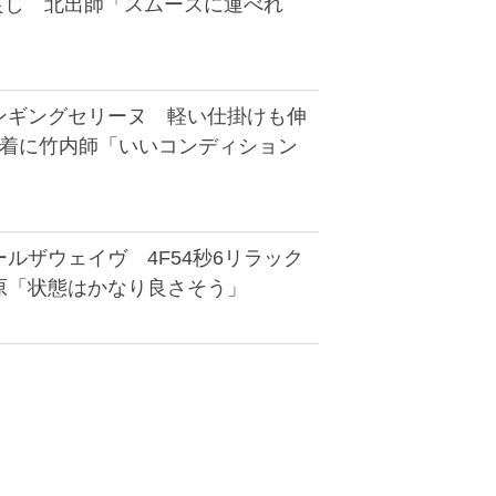
き良し 北出師「スムーズに運べれ
ンギングセリーヌ 軽い仕掛けも伸
先着に竹内師「いいコンディション
ルザウェイヴ 4F54秒6リラック
原「状態はかなり良さそう」