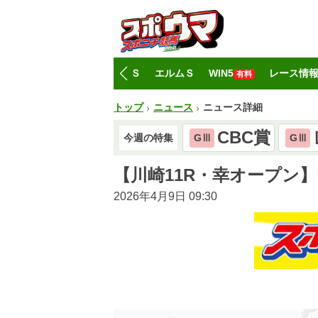
トップ
CBC賞
レパードＳ
エルムＳ
WIN5
レース情
有料
トップ
ニュース
ニュース詳細
CBC賞
今週の特集
GⅢ
GⅢ
【川崎11R・幸オープン
2026年4月9日 09:30