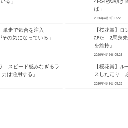
ている」
4F54秒3動
ば」
2026年4月9日 05:25
オ 単走で気合を注入
【桜花賞】ロ
馬がその気になっている」
びた 2馬身
を維持」
2026年4月9日 05:25
ワ スピード感みなぎるラ
【桜花賞】ルー
師「力は通用する」
スした走り 
2026年4月9日 05:25