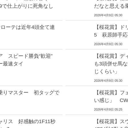
秒9で仕上がりに死角なし
だなと思える
2026年4月9日 05:30
行ローテは近年4頭全て連
【桜花賞】ドリ
5 萩原師手
2026年4月9日 05:30
ア スピード勝負“歓迎”
【桜花賞】デ
バー最速タイ
も3頭併せ馬な
じくらい」
2026年4月9日 05:30
乗りマスター 初タッグで
【桜花賞】フェ
い感じ」 CW
2026年4月9日 05:25
リス 好感触の1F11秒
【桜花賞】ス