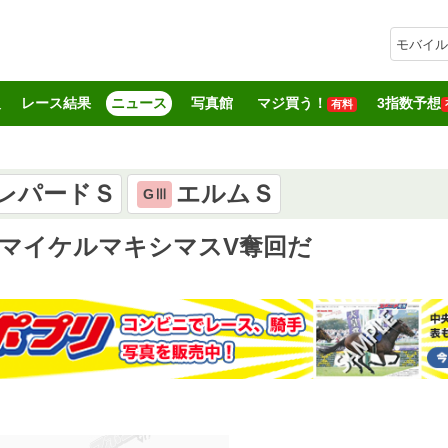
モバイル
報
レース結果
ニュース
写真館
マジ買う！
3指数予想
有料
レパードＳ
エルムＳ
GⅢ
】マイケルマキシマスV奪回だ