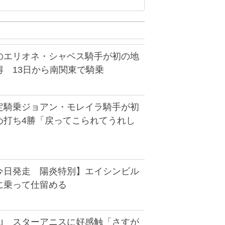
のエリオネ・シャベス騎手が初の地
得 13日から南関東で騎乗
定騎乗ジョアン・モレイラ騎手が初
め打ち4勝「戻ってこられてうれし
今日発走 陽炎特別】エイシンビル
に乗って仕留める
山 スターアニスに好感触「さすが