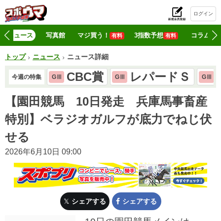
ログイン
初
ニュース
写真館
マジ買う！
3指数予想
コラム
有料
有料
トップ
ニュース
ニュース詳細
CBC賞
レパードＳ
今週の特集
GⅢ
GⅢ
GⅢ
【園田競馬 10日発走 兵庫馬事畜産
特別】ベラジオガルフが底力でねじ伏
せる
2026年6月10日 09:00
シェアする
シェアする