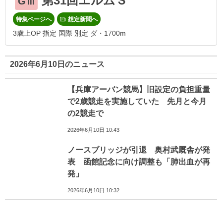
第31回エルムＳ
GⅢ
特集ページへ
想定新聞へ
3歳上OP 指定 国際 別定 ダ・1700m
2026年6月10日のニュース
【兵庫アーバン競馬】旧設定の負担重量
で2歳競走を実施していた 先月と今月
の2競走で
2026年6月10日 10:43
ノースブリッジが引退 奥村武厩舎が発
表 函館記念に向け調整も「肺出血が再
発」
2026年6月10日 10:32