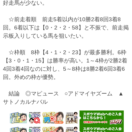
好走馬が少ない。
☆前走着順 前走5着以内が10勝2着8回3着8
回。6着以下は【0・2・2・58】と不振で、前走掲
示板入りしている馬を狙いたい。
☆枠順 8枠【4・1・2・23】が最多勝利。6枠
【3・0・1・15】は勝率が高い。1～4枠が2勝2着
4回3着4回なのに対し、5～8枠は8勝2着6回3着6
回。外めの枠が優勢。
結論 ◎マピュース ○アドマイヤズーム ▲
サトノカルナバル