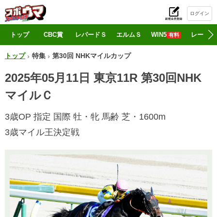
ログイン
初
トップ
CBC賞
レパードＳ
エルムＳ
WIN5
レース情
有料
トップ
特集
第30回 NHKマイルカップ
2025年05月11日 東京11R 第30回NHK
マイルＣ
3歳OP 指定 国際 牡・牝 馬齢 芝・1600m
3歳マイル王決定戦