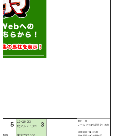
月日…級
10･26 G3
レース（牝は牝馬限定）着順
利
牝アルテミスS
場所開催日ｺｰｽ距離
1400
東京7芝1600
天候馬場ﾊﾝﾃﾞ斤量騎手