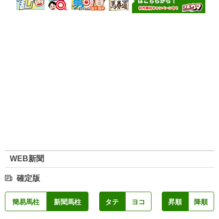
WEB新聞
確定版
簡易馬柱
新聞馬柱
タテ
ヨコ
昇順
降順