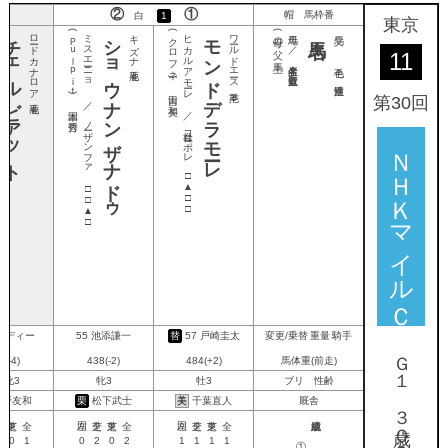
②
①
帽 馬枠番
白
1
東京
チェルビアット
ロードカナロア
(Ｐｕｌｐｉｔ)
ミスエーニョ ／ ノーザンファ
ショウナンザナドゥ
キズナ
(クロフネ)
ヒカルアモーレ ／ 社台コーポレ
モンドデラモーレ
ワールドエース
(母の父)
母馬 ／ 生産者名
父馬
11
○
吉田 和美
○
第30回
○
国本 哲秀
ＮＨＫマイルＣ
□▲□□
□□▲□
5
ディー
55
池添謙一
替
57
戸崎圭太
変更/乗替 重量 騎手
8(-4)
438(-2)
484(+2)
馬体重(前走)
牝3
牝3
牡3
ブリ 性齢
野友和
栗
松下武士
美
千葉直人
厩舎
1
0
1
0
2
0
2
1
1
1
1