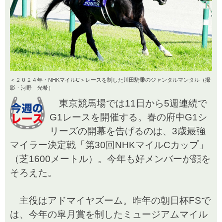
＜２０２４年・NHKマイルC＞レースを制した川田騎乗のジャンタルマンタル（撮
影・河野 光希）
東京競馬場では11日から5週連続で
G1レースを開催する。春の府中G1シ
リーズの開幕を告げるのは、3歳最強
マイラー決定戦「第30回NHKマイルCカップ」
（芝1600メートル）。今年も好メンバーが顔を
そろえた。
主役はアドマイヤズーム。昨年の朝日杯FSで
は、今年の皐月賞を制したミュージアムマイル