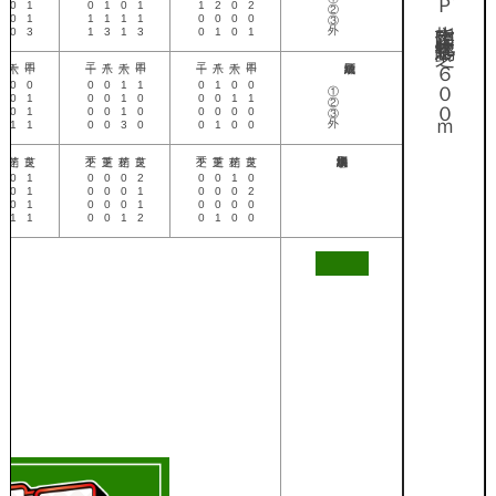
Ｇ１ ３歳ＯＰ 指定 国際 牡・牝 馬齢 芝・１６００ｍ
①②③外
1
0
1
0
1
0
1
1
2
0
2
1
0
1
1
1
1
1
0
0
0
0
3
0
3
1
3
1
3
0
1
0
1
①②③外
0
0
0
0
0
1
1
0
1
0
0
0
0
1
0
0
1
0
0
0
1
1
0
0
1
0
0
1
0
0
0
0
0
1
1
1
0
0
3
0
0
1
0
0
0
0
1
0
0
0
2
0
0
1
0
0
0
1
0
0
0
1
0
0
0
2
0
0
1
0
0
0
1
0
0
0
0
1
1
1
0
0
1
2
0
1
0
0