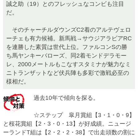
誠之助（19）とのフレッシュなコンビも注目
だ。
そのチャーチルダウンズC2着のアルテヴェロ
ーチェも有力候補。新馬戦→サウジアラビアRC
を連勝した素質は世代上位。ファルコンSの勝
ち馬ヤンキーバローズ、同2着モンドデラモー
レ、2000メートルもこなすスタミナが魅力なミ
ニトランザットなど伏兵陣も多彩で激戦必至の
様相だ。
過去10年で傾向を探る。
☆ステップ 皐月賞組【3・1・0・9】
と桜花賞組【2・3・0・13】が好成績。ニュージ
ーランドT組は【2・2・2・38】で出走頭数の割に