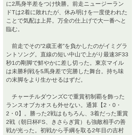
に2馬身半差をつけ快勝。前走ニュージーラン
ドTは2着に敗れたが、休み明けを一度使われた
ことで気配は上昇。万全の仕上げで大一番へと
臨む。
前走でその“2歳王者”を負かしたのがイミグラ
ントソング。直線の短い中山で上がり最速3F33
秒1の剛脚で鮮やかに差し切った。東京マイル
は未勝利戦を5馬身差で完勝した舞台。持ち味
の末脚をより生かせるはずだ。
チャーチルダウンズCで重賞初制覇を飾った
ランスオブカオスも外せない。通算【2・0・
2・0】。勝った2戦はもちろん、3着だった重賞
2戦（朝日杯FS、きさらぎ賞）も強敵相手の善
戦が光った。初戦から手綱を取る2年目の吉村