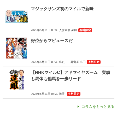
マジックサンズ初のマイルで新味
2025年5月11日 05:30 人脈金脈 菱田
有料限定
好位からマピュースだ
2025年5月11日 05:30 出た！！昇竜券 出田
有料限定
【NHKマイルC】アドマイヤズーム 実績
も馬体も他馬を一歩リード
2025年5月11日 05:30 達眼
有料限定
コラムをもっと見る