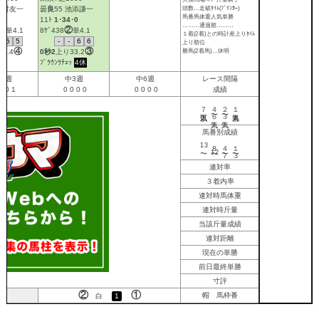
頭数…走破ﾀｲﾑ(ﾌﾞﾘﾝｶｰ)
 北村友一
曇
良
55 池添謙一
馬番馬体重人気単勝
･5
11ﾄ
1･34･0
………通過順………
③
②
単4.1
8ｹﾞ438
単4.1
１着(2着)との時計差上りﾀｲﾑ
5
5
-
-
6
6
上り順位
④
③
勝馬(2着馬)…休明
35.4
0秒2
上り
33.2
ﾌﾞﾗｳﾝﾗﾁｪｯ
4休
3週
中3週
中6週
レース間隔
0
0
1
0
0
0
0
0
0
0
0
成績
７人気以下
４〜６人気
２〜３人気
１番人気
馬番別成績
13
８〜
４〜７
１〜３
12
連対率
３着内率
連対時馬体重
連対時斤量
当該斤量成績
連対距離
現在の単勝
前日最終単勝
寸評
②
①
帽 馬枠番
白
1