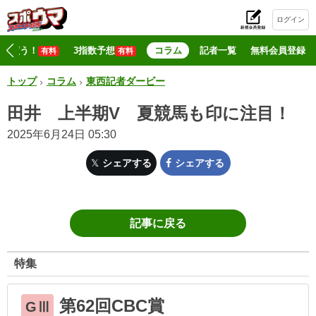
ログイン
初
マジ買う！
3指数予想
コラム
記者一覧
無料会員登録
有料
有料
トップ
コラム
東西記者ダービー
田井 上半期V 夏競馬も印に注目！
2025年6月24日 05:30
シェアする
シェアする
記事に戻る
特集
第62回CBC賞
GⅢ