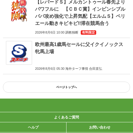
【レパードＳ】メルカントゥール春先より
パワフルに 【ＣＢＣ賞】インビンシブル
パパ攻め強化で上昇気配【エルムＳ】ペリ
エール動きキビキビ!!滞在競馬合う
2026年8月6日 10:00 調教独断
有料限定
欧州最高1歳馬セールに父イクイノックス
牝馬上場
2026年8月6日 05:30 海外ターフ事情 合田直弘
ページトップへ
よくあるご質問
ヘルプ
お問い合わせ