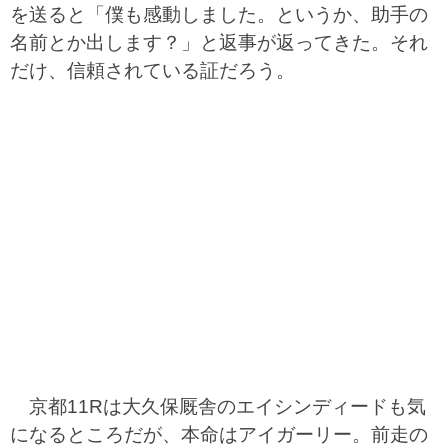
を送ると「僕も感動しました。というか、助手の
名前とか出します？」と返事が返ってきた。それ
だけ、信頼されている証だろう。
京都11Rは大久保厩舎のエイシンディードも気
になるところだが、本命はアイガーリー。前走の