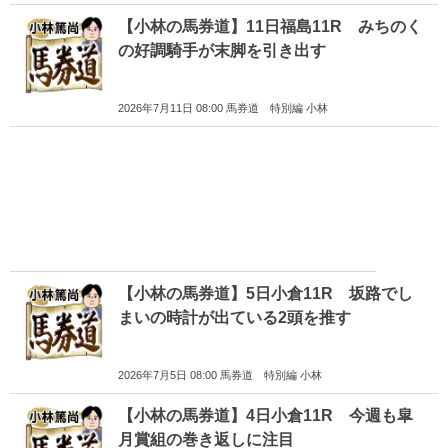
【小林の馬券道】11日福島11R みちのく
の好調騎手が末脚を引き出す
2026年7月11日 08:00 馬券道 特別編 小林
【小林の馬券道】5日小倉11R 坂路でし
まいの時計が出ている2頭を推す
2026年7月5日 08:00 馬券道 特別編 小林
【小林の馬券道】4日小倉11R 今週も皐
月賞組の巻き返しに注目