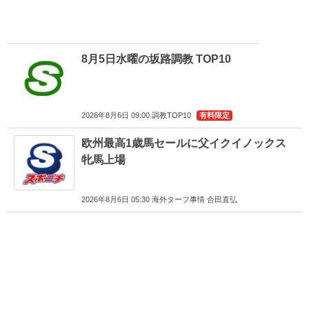
8月5日水曜の坂路調教 TOP10
2026年8月6日 09:00 調教TOP10
有料限定
欧州最高1歳馬セールに父イクイノックス
牝馬上場
2026年8月6日 05:30 海外ターフ事情 合田直弘