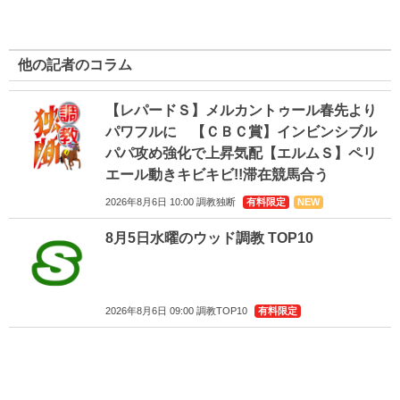
他の記者のコラム
【レパードＳ】メルカントゥール春先より
パワフルに 【ＣＢＣ賞】インビンシブル
パパ攻め強化で上昇気配【エルムＳ】ペリ
エール動きキビキビ!!滞在競馬合う
2026年8月6日 10:00 調教独断
有料限定
NEW
8月5日水曜のウッド調教 TOP10
2026年8月6日 09:00 調教TOP10
有料限定