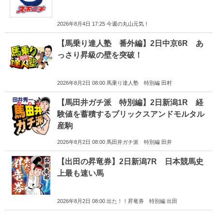
2026年8月4日 17:25 今週の丸山元気！
【馬乗り達人塾 番外編】2日中京6R あ
っさり昇級の壁を突破！
2026年8月2日 08:00 馬乗り達人塾 特別編 田村
【馬田井ガチ派 特別編】2日新潟1R 経
験値を蓄積するブリックスアンドモルタル
産駒
2026年8月2日 08:00 馬田井ガチ派 特別編 田井
【出田の昇竜券】2日新潟7R 日本競馬史
上最も速い馬
2026年8月2日 08:00 出た！！昇竜券 特別編 出田