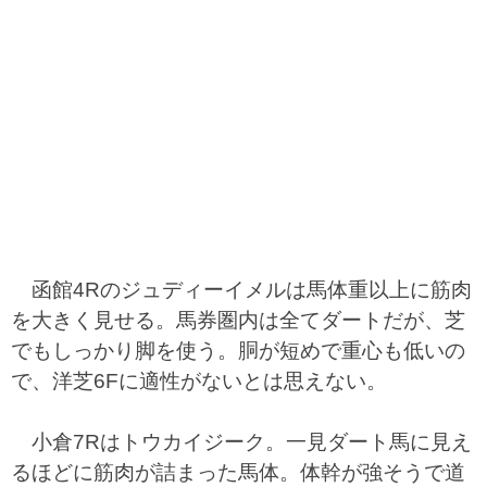
函館4Rのジュディーイメルは馬体重以上に筋肉
を大きく見せる。馬券圏内は全てダートだが、芝
でもしっかり脚を使う。胴が短めで重心も低いの
で、洋芝6Fに適性がないとは思えない。
小倉7Rはトウカイジーク。一見ダート馬に見え
るほどに筋肉が詰まった馬体。体幹が強そうで道