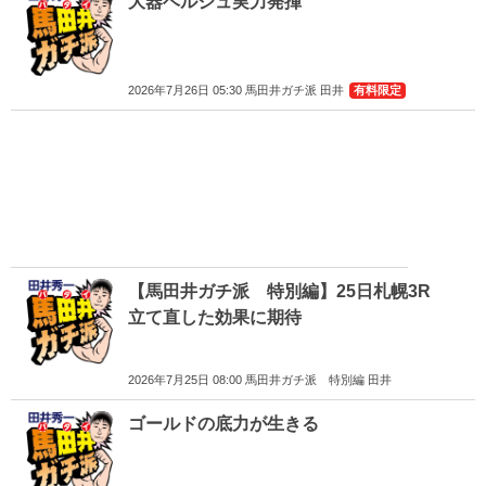
大器ベルジュ実力発揮
2026年7月26日 05:30 馬田井ガチ派 田井
有料限定
【馬田井ガチ派 特別編】25日札幌3R
立て直した効果に期待
2026年7月25日 08:00 馬田井ガチ派 特別編 田井
ゴールドの底力が生きる