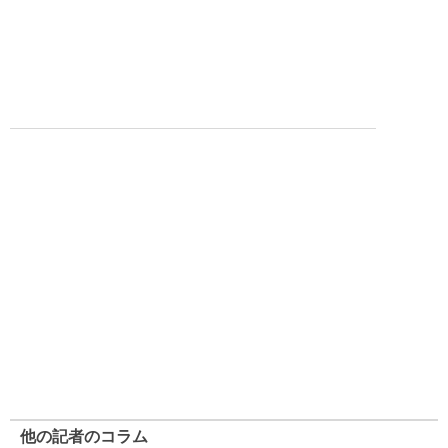
他の記者のコラム