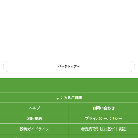
ページトップへ
よくあるご質問
ヘルプ
お問い合わせ
利用規約
プライバシーポリシー
投稿ガイドライン
特定商取引法に基づく表記