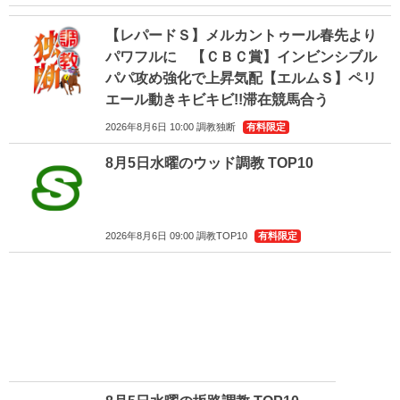
【レパードＳ】メルカントゥール春先より
パワフルに 【ＣＢＣ賞】インビンシブル
パパ攻め強化で上昇気配【エルムＳ】ペリ
エール動きキビキビ!!滞在競馬合う
2026年8月6日 10:00 調教独断
有料限定
8月5日水曜のウッド調教 TOP10
2026年8月6日 09:00 調教TOP10
有料限定