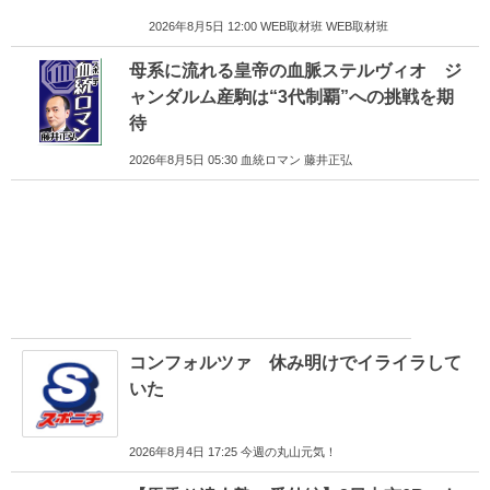
2026年8月5日 12:00 WEB取材班 WEB取材班
母系に流れる皇帝の血脈ステルヴィオ ジ
ャンダルム産駒は“3代制覇”への挑戦を期
待
2026年8月5日 05:30 血統ロマン 藤井正弘
コンフォルツァ 休み明けでイライラして
いた
2026年8月4日 17:25 今週の丸山元気！