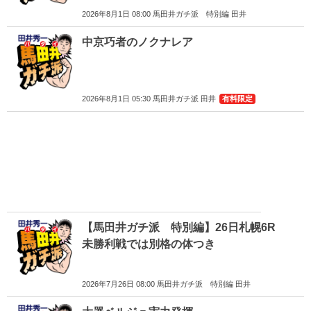
2026年8月1日 08:00 馬田井ガチ派 特別編 田井
中京巧者のノクナレア
2026年8月1日 05:30 馬田井ガチ派 田井
有料限定
【馬田井ガチ派 特別編】26日札幌6R
未勝利戦では別格の体つき
2026年7月26日 08:00 馬田井ガチ派 特別編 田井