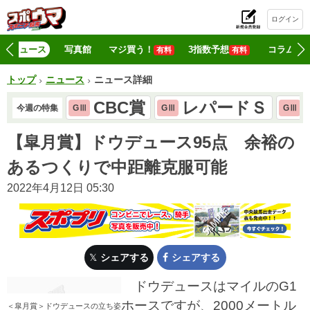
ログイン
初
ニュース
写真館
マジ買う！
3指数予想
コラム
有料
有料
トップ
ニュース
ニュース詳細
CBC賞
レパードＳ
今週の特集
GⅢ
GⅢ
GⅢ
【皐月賞】ドウデュース95点 余裕の
あるつくりで中距離克服可能
2022年4月12日 05:30
シェアする
シェアする
ドウデュースはマイルのG1
ホースですが、2000メートル
＜皐月賞＞ドウデュースの立ち姿