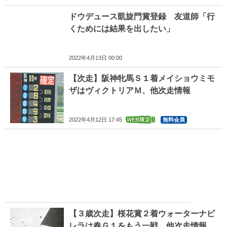
ドウデュース凱旋門賞登録 友道師「行
くためには結果を出したい」
2022年4月13日 00:00
【次走】阪神牝馬Ｓ１着メイショウミモ
ザはヴィクトリアＭ、他次走情報
2022年4月12日 17:45
WEB限定！
無料会員
【３歳次走】桜花賞２着ウォーターナビ
レラは春Ｇ１をもう一戦、他次走情報