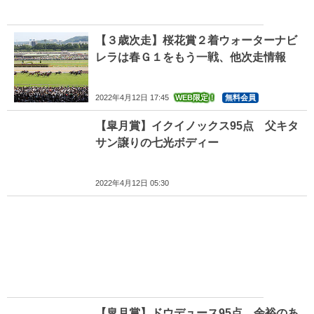
【３歳次走】桜花賞２着ウォーターナビ
レラは春Ｇ１をもう一戦、他次走情報
2022年4月12日 17:45
WEB限定！
無料会員
【皐月賞】イクイノックス95点 父キタ
サン譲りの七光ボディー
2022年4月12日 05:30
【皐月賞】ドウデュース95点 余裕のあ