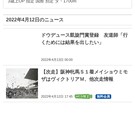
3歳上OP 指定 国際 別定 ダ・1700m
2022年4月12日のニュース
ドウデュース凱旋門賞登録 友道師「行
くためには結果を出したい」
2022年4月13日 00:00
【次走】阪神牝馬Ｓ１着メイショウミモ
ザはヴィクトリアＭ、他次走情報
2022年4月12日 17:45
WEB限定！
無料会員