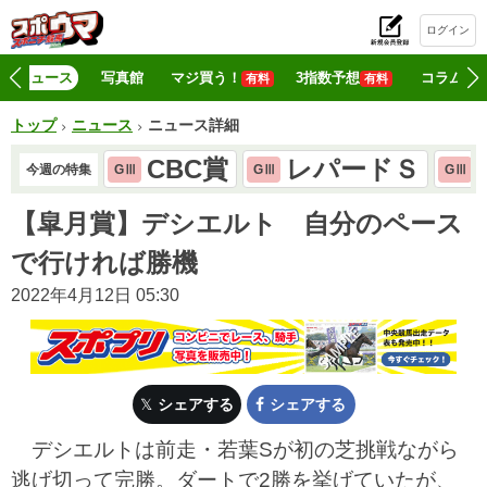
ログイン
初
ニュース
写真館
マジ買う！
3指数予想
コラム
有料
有料
トップ
ニュース
ニュース詳細
CBC賞
レパードＳ
今週の特集
GⅢ
GⅢ
GⅢ
【皐月賞】デシエルト 自分のペース
で行ければ勝機
2022年4月12日 05:30
シェアする
シェアする
デシエルトは前走・若葉Sが初の芝挑戦ながら
逃げ切って完勝。ダートで2勝を挙げていたが、