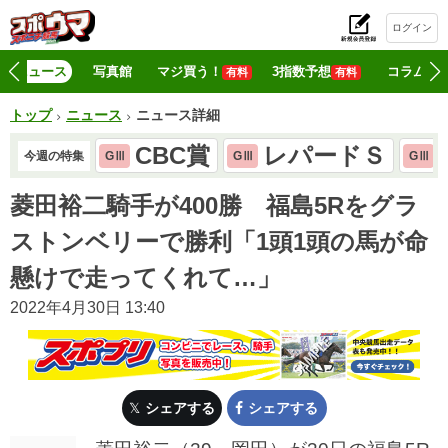
ログイン
初
ニュース
写真館
マジ買う！
3指数予想
コラム
有料
有料
トップ
ニュース
ニュース詳細
CBC賞
レパードＳ
今週の特集
GⅢ
GⅢ
GⅢ
菱田裕二騎手が400勝 福島5Rをグラ
ストンベリーで勝利「1頭1頭の馬が命
懸けで走ってくれて…」
2022年4月30日 13:40
シェアする
シェアする