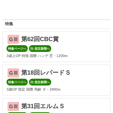
特集
第62回CBC賞
GⅢ
特集ページへ
想定新聞へ
3歳上OP 特指 国際 ハンデ 芝・1200m
第18回レパードＳ
GⅢ
特集ページへ
想定新聞へ
3歳OP 指定 国際 馬齢 ダ・1800m
第31回エルムＳ
GⅢ