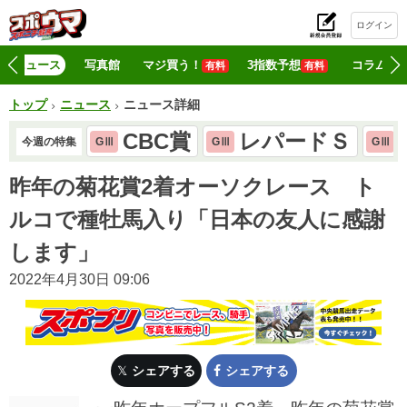
ログイン
初
ニュース
写真館
マジ買う！
3指数予想
コラム
有料
有料
トップ
ニュース
ニュース詳細
CBC賞
レパードＳ
今週の特集
GⅢ
GⅢ
GⅢ
昨年の菊花賞2着オーソクレース ト
ルコで種牡馬入り「日本の友人に感謝
します」
2022年4月30日 09:06
シェアする
シェアする