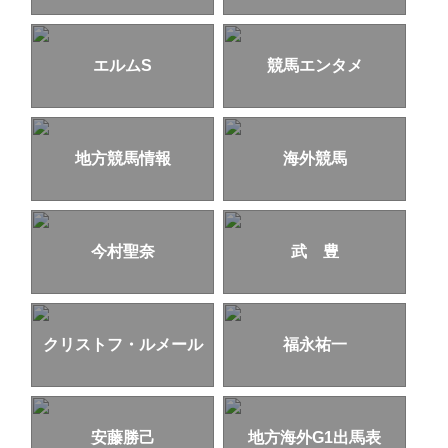
エルムS
競馬エンタメ
地方競馬情報
海外競馬
今村聖奈
武 豊
クリストフ・ルメール
福永祐一
安藤勝己
地方海外G1出馬表