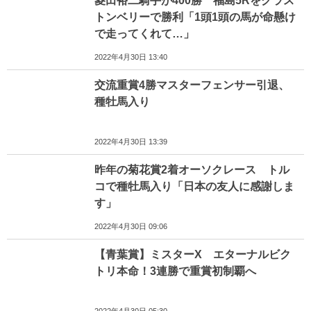
菱田裕二騎手が400勝 福島5Rをグラス
トンベリーで勝利「1頭1頭の馬が命懸け
で走ってくれて…」
2022年4月30日 13:40
交流重賞4勝マスターフェンサー引退、
種牡馬入り
2022年4月30日 13:39
昨年の菊花賞2着オーソクレース トル
コで種牡馬入り「日本の友人に感謝しま
す」
2022年4月30日 09:06
【青葉賞】ミスターX エターナルビク
トリ本命！3連勝で重賞初制覇へ