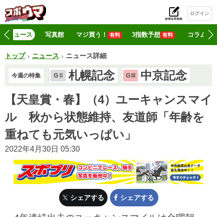
ログイン
初
ニュース
写真館
マジ買う！
3指数予想
コラム
有料
有料
トップ
ニュース
ニュース詳細
札幌記念
中京記念
今週の特集
GⅡ
GⅢ
【天皇賞・春】（4）ユーキャンスマイ
ル 秋から状態維持、友道師「年齢を
重ねても元気いっぱい」
2022年4月30日 05:30
シェアする
シェアする