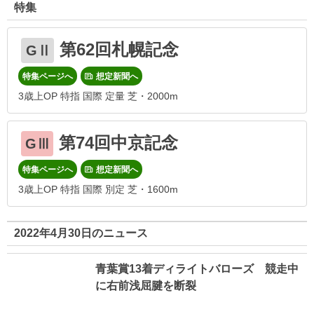
特集
第62回札幌記念
GⅡ
特集ページへ
想定新聞へ
3歳上OP 特指 国際 定量 芝・2000m
第74回中京記念
GⅢ
特集ページへ
想定新聞へ
3歳上OP 特指 国際 別定 芝・1600m
2022年4月30日のニュース
青葉賞13着ディライトバローズ 競走中
に右前浅屈腱を断裂